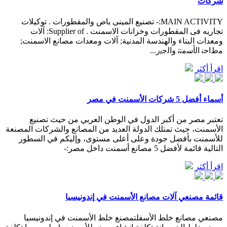
شركات
MAIN ACTIVITY:- تصنيع المينى باص والمقطورات . توكيلات
تجاريه فى المقطورات وخزانات الاسمنت . Supplier of: آلات
ومعدات البناء والهندسة المدنية; آلات ومعدات مصانع الاسمنت;
ﻣﻁﺍﺣﻧ ﺍﻟﺃﺳﻣﻧﺗ ﻭﺍﻟﺟﻳﺭ...
اقرأ أكثر
أسماء أفضل 5 شركات الأسمنت في مصر
تعتبر مصر من أكبر الدول في الوطن العربي من حيث تصنيع
الأسمنت، حيث تمتلك الدولة العديد من المصانع والشركات المصنعة
للأسمنت بأفضل جودة وعلى أعلى مستوى، وإليكم في السطور
التالية قائمة لأفضل 5 مصانع أسمنت داخل مصر:-
اقرأ أكثر
قائمة مصنعي آلات مصانع الأسمنت في إندونيسيا
مصنعي مصانع خلط الأسفلتمصنع خلط الأسمنت في إندونيسيا