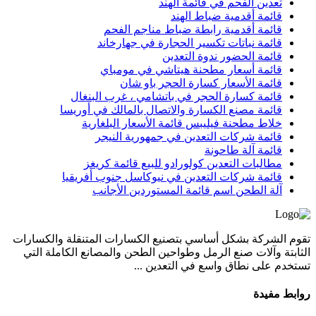
تعدين الفحم في قائمة الهند
قائمة أقدمية ضباط الهند
قائمة أقدمية رابطة ضباط مناجم الفحم
قائمة نباتات تكسير الحجارة في جهارخاند
قائمة الحضور ندوة التعدين
قائمة أسعار مطحنة هيتاشي في مومباي
قائمة الأسعار كسارة الحجر باو شان
قائمة كسارة الحجر في باتشامي ، غرب البنغال
قائمة مصنع الكسارة والاتصال بالمالك في أوريسا
خلاط مطحنة فيليبس قائمة الأسعار البلغارية
قائمة شركات التعدين في جمهورية النيجر
قائمة آلة طاحونة
مطالبات التعدين كولورادو للبيع قائمة كريغز
قائمة شركات التعدين في نيوكاسل جنوب أفريقيا
آلة الطحن اسم قائمة المستوردين الأجانب
تقوم الشركة بشكل أساسي بتصنيع الكسارات المتنقلة والكسارات
الثابتة وآلات صنع الرمل وطواحين الطحن والمصانع الكاملة التي
تستخدم على نطاق واسع في التعدين ...
روابط مفيدة