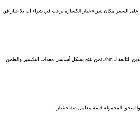
تتراوح مقاومة الخرسانة عالية الأداء في السوق بين 17 21 ميجا باسكال رطل احصل على السعر مكان شراء غبار الكسارة ترغب في شراء آلة بلا غبار في
غبار الحجر مقابل تشغيل الكسارة. غبار الحجر مقابل تشغيل الكسارة منزل-غبار الحجر مقابل تشغيل الكسارة مرحبًا بكم في قاعدة إنتاج التعدين التابعة لـ shm. نحن ننتج بشكل أساسي معدات التكسير والطحن