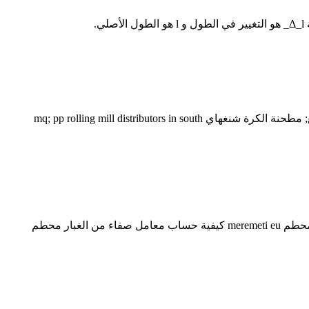
كيفية حساب معامل صفاء غبار الكسارة; تعدين البوكسيت في الشرق الأوسط; شنغهاي شنغهاي دونغمينغ الموافقة على آلات المصنعين للبيع; مطحنة الكرة شنغهاي mq; pp rolling mill distributors in south
معامل صفاء غبار الكسارة الصفحة الرئيسية معامل صفاء غبار الكسارة كيفية حساب الغبار محطم طن في cubicmeter حساب الفك كفاءة محطم meremeti eu كيفية حساب معامل صفاء من الغبار محطم