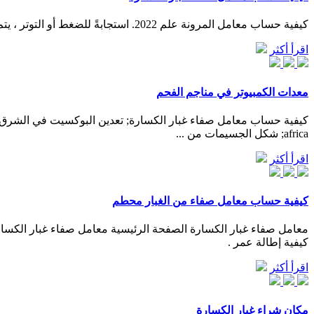
كيفية حساب معامل المرونة علم 2022. استجابةً للضغط أو التوتر ، يتم إعطاء الضغط العادي ( ε ) بواسطة النسبة: ε = Δ_l_ / l. في هذه الحالة Δ_l_ هو التغيير في الطول و l هو الطول الأصلي.
اقرأ أكثر
معدات الكمبيوتر في مناجم الفحم
africa; شكل الجسيمات من ...
اقرأ أكثر
كيفية حساب معامل صفاء من الغبار محطم
كيفية إطالة عمر .
اقرأ أكثر
مكان شراء غبار الكسارة