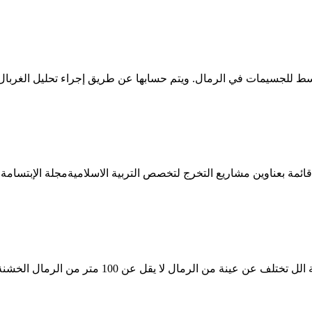
ط للجسيمات في الرمال. ويتم حسابها عن طريق إجراء تحليل الغربال ب
ص التربية الاسلاميةمجلة الإبتسامة 10 آذار (مارس) 2010 احصل على السعر أداء مطحنة الفحم مع ...
تر من الرمال الخشنة أعرف أكثر معامل صفاء من الرمال النهر في جنوب .