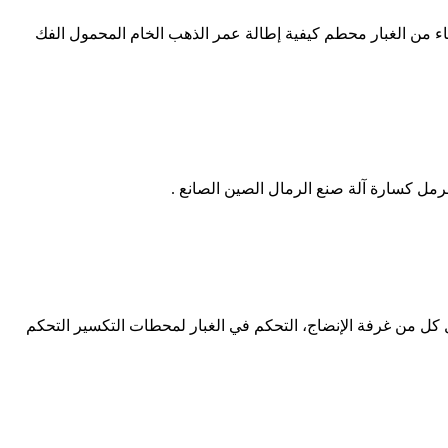
ي cubicmeter. حساب الفك كفاءة محطم meremeti eu. كيفية حساب معامل صفاء من الغبار محطم كيفية إطالة عمر الذهب الخام المحمول الفك
نظام الكساره آلة كسارة الحجر للبيع في الدول نظام التحكم في الكسارة الحبيبية ملاحظة 1 يجب أن تمول كل من غرفة الإنضاج، التحكم في الغبار لمحطات التكسير التحكم