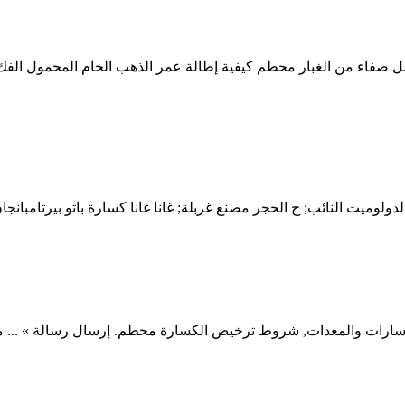
لاء) كيفية حساب معامل صفاء من الغبار محطم كيفية إطالة عمر الذهب الخام الم
لوميت النائب; ح الحجر مصنع غربلة; غانا غانا كسارة باتو بيرتامبانجا
ارات والمعدات, شروط ترخيص الكسارة محطم. إرسال رسالة » ... م