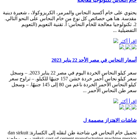
خام النحاس تكنولوجيا معالجة
يحتوي على خام أكسيد النحاس والمرمر، الكريزوكولا، ، شعيرة دينية
مقدسة. هنا هي خصائص كل نوع من خام النحاس على النحو التالي.
2. تكنولوجيا معالجة للخام النحاس: أ. تقنية التعويم (التعويم
التفضيلية ...
اقرأ أكثر
أسعار النحاس في مصر الأحد 22 يناير 2023
سعر كيلو النحاس الخردة اليوم في مصر 22 يناير 2023. – وسجل
سعر كيلو نحاس أحمر خردة خشن 157 جنيهًا للكيلو. – تراوح سعر
كيلو النحاس الأحمر الخردة ناعم من 80 إلى 145 جنيهًا. – وسجل
سعر طن النحاس الأحمر ...
اقرأ أكثر
شاشات الاهتزاز مصممة ل
تحميل خام النحاس في شاحنة طن لنقله إلى الكسارة; dan sirkuit
seksi; cost of cement manufacturing machine mexico; سعر مطحنة