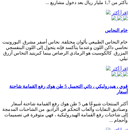
بأكثر من 1,7 مليار ريال بعد دخول مشاريع ...
اقرأ أكثر
خام النحاس
خام النحاس الطبيعي بألوان مختلفة. نحاس أصفر مشرق. البورونيت
نحاسي داكن اللون وعندما يتأكسد فإنه يتحول إلى اللون البنفسجي
المزرق. كالكوسيت هو الرمادي الرصاص بينما كبريتيد النحاس أزرق
نيلي.
اقرأ أكثر
قوي ، هيدروليكي ، ذاتي التحميل 5 طن هوك رفع القمامة شاحنة
أسعار
أكثر المنتجات شيوعًا هي 5 طن هوك رفع القمامة شاحنة أسعار
وصناديق النفايات وألعاب التحكم في الراديو. من الشاحنات المدمجة
إلى شاحنات رفع القمامة الهيدروليكية ، فهي متوفرة في تصميمات
وأحجام ...