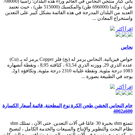
يأتي كبار منتجي النحاس في العالم وراء هذه البلدان: زامبيا (708000
طن) ، وكندا (696000 طن) والمكسيك (515000 طن) ، حيث تعتمد
العديد من البلدان المدرجة في هذه القائمة بشكل كبير على التعدين
واستخراج المعادن ...
اقرأ أكثر
نحاس
خواص فيزيائية. النحاس يرمز له (نح) فلز Copper يرمز له بـ (Cu)
عدده الذري 29, ووزنه الذري 63,54 ، كثافته 8,95 ، ونقطة أنصهاره
1083 درجة مئوية, ونقطة غليانه 2310 درجة مئوية, وتكافؤه 1و2.
يوجد في الطبيعة بصورة ...
اقرأ أكثر
خام النحاس الخشن طحن الكرة نوع المطحنة, قائمة أسعار الكسارة
4002a600
تتمتع shm بخبرة 30 عامًا في آلات التعدين. حتى الآن ، تمتلك shm
نظام البحث والتطوير والإنتاج والمبيعات والخدمة الكامل ، لتصبح
شركة تصنيع متميزة في آلات التعدين الصينية وتتنافس مع الشركات