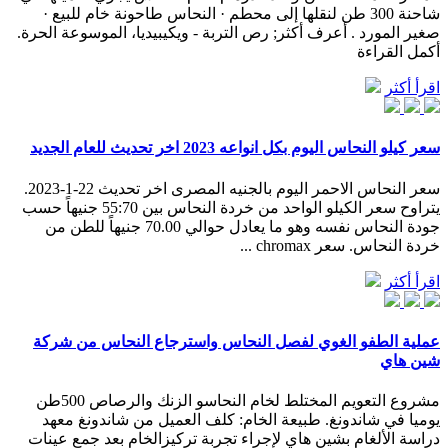
شاحنة 300 طن لنقلها إلى محطم · النحاس طاحونة خام للبيع ·
صغير المورد . أعرف أكثر; رص التربة - ويكيبيديا، الموسوعة الحرة.
أكمل القراءة
اقرأ أكثر
سعر كيلو النحاس اليوم بكل انواعه 2023 اخر تحديث للعام الجديد
سعر النحاس الاحمر اليوم بالجنيه المصرى اخر تحديث 22-1-2023.
يتراوح سعر الكيلو الواحد من خردة النحاس بين 55:70 جنيهاً حسب
جودة النحاس نفسه وهو ما يعادل حوالي 70.00 جنيهاً للطن من
خردة النحاس. سعر chromax ...
اقرأ أكثر
عملية الطفو الغوي لفصل النحاس واسترجاع النحاس من شركة
شين هاي
مشروع التعويم المختلط لخام النحاسو الزنك والرصاص 500طن
يوميا في شاندونغ. طبيعة الخام: كلف العميل من شاندونغ معهد
دراسة الألغام بشين هاي لإجراء تجربة تركيزالخام بعد جمع عينات