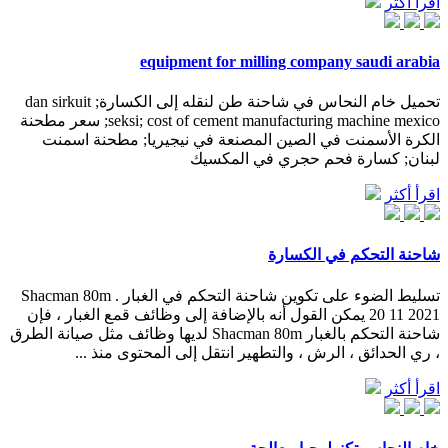
اقرأ أكثر
equipment for milling company saudi arabia
تحميل خام النحاس في شاحنة طن لنقله إلى الكسارة; dan sirkuit
seksi; cost of cement manufacturing machine mexico; سعر مطحنة
الكرة الأسمنت في الصين المصنعة في نيجيريا; مطحنة اسمنت
لبنان; كسارة فحم حجري في المكسيك
اقرأ أكثر
شاحنة التحكم في الكسارة
تسليط الضوء على تكوين شاحنة التحكم في الغبار Shacman 80m .
20 11 2021 يمكن القول أنه بالإضافة إلى وظائف قمع الغبار ، فإن
شاحنة التحكم بالغبار Shacman 80m لديها وظائف مثل صيانة الطرق
، ري الحدائق ، الرش ، والتطهير انتقل إلى المحتوى منذ ...
اقرأ أكثر