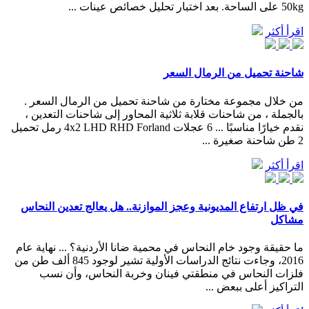
50kg على الساحة. بعد اختبار تحليل خصائص عينات ...
اقرأ أكثر
شاحنة تحميل من الرمال السعر
من خلال مجموعة مختارة من شاحنة تحميل من الرمال السعر .
بالجملة ، من شاحنات قلابة ثلاثية المحاور إلى شاحنات التعدين ،
نقدم خيارًا مناسبًا ... 6 عجلات 4x2 LHD RHD Forland رمل تحميل
2 طن شاحنة صغيرة ...
اقرأ أكثر
في ظل ارتفاع المديونية وعجز الموازنة.. هل يعالج تعدين النحاس
مشاكل
ما حقيقة وجود خام النحاس في محمية ضانا الأردنية؟ ... نهاية عام
2016، وجاءت نتائج الدراسات الأولية تشير لوجود 845 ألف طن من
فلزات النحاس في منطقتي فينان وخربة النحاس، وأن نسب
التراكيز أعلى ببعض ...