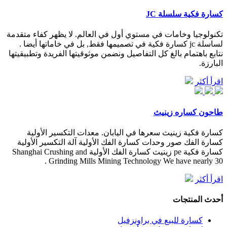
كسارة فكية سلسلة JC
تكنولوجيا وخامات في مستوي أول في العالم. لا يظهر كفاء متقدمة
لساسلة jc كسارة فكية في تصميمها فقط, بل في خاماتها أيضا .
نتابع باهتمام بالغ كل التفاصيل ونضمن موثوقيتها الفريدة وتطبيقيتها
البارزة.
اقرأ أكثر
طاحون كساره زينيث
كسارة فكية زينيث سعرها في اليابان. معدات التكسير الأولية
كسارة الفك صور وحدات كسارة الفك الأولية آلة التكسير الأولية
كسارة فكية pe زينيث كسارة الفك الأولية Shanghai Crushing and
Grinding Mills Mining Technology We have nearly 30 .
اقرأ أكثر
أحدث المنتجات
كسارة للبيع في براونزفيل