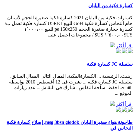
كسارة فكية من اليابان
كسارات فكية من اليابان 2021 كسارة فكية صغيرة الحجم لأسنان
خام النحاس كسارة فكية GoH للبيع U5RE1 كسارة فكية تعمل ب/
كسارة حجارة صغيرة الحجم pe 150x250 للبيع ١٬٠٠٠٫٠٠
US$١٬٥٠٠٫٠٠ US$ / مجموعات احصل على
اقرأ أكثر
سلسلة JC كسارة فكية
زينيث. الرئيسية ... الكسارةالفكية. المقال التالى المقال السابق.
سلسلة JC كسارة فكية ... نشرت فى 12 أغسطس 2010 بواسطة
zenith. احفظ. ساحة النقاش . شارك فى النقاش... عدد زيارات
الموقع ...
اقرأ أكثر
طاحونة هواء صغيرة اليابان msg 3bsn glodok, إصلاح كسارة فكية
النحاس في