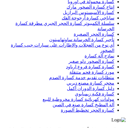
كسارة محمولة في أوروبا
إنتاج كسارة الصخور مارك
كسارة الأسبستوس البرازيل
ساياجي كسارة أرجوحة الفك
سلسلة الكمبيوتر كسارة الحجر الجيري مطرقة كسارة
الخرسانة
كسارة الحجر الصغيرة
تأجير كسارة الخرسانة ساوثهامبتون
أي نوع من العجلات والإطارات على سيارات جيب كسارة
الصخور
نماذج آلة كسارة
كسارة الصخور دلو صغير
كسارة كسارة فروع ارباود
مورد كسارة فحم متنقلة
متطلبات تقديم خدمة كسارة الصدم
محجر كسارة مصنع ديربي
دليل كسارة الدوران أكمل
كسارة فكية زيمبابوي
مولدات كهربائية كسارة مخروطية للبيع
آلة المطبخ كسارة صنع في الصين
كسارة الحجر تخطيط الصورة