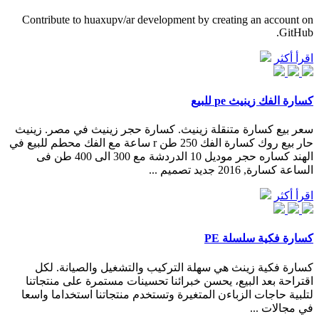
Contribute to huaxupv/ar development by creating an account on
GitHub.
اقرأ أكثر
كسارة الفك زينيث pe للبيع
سعر بيع كسارة متنقلة زينيث. كسارة حجر زينيث في مصر. زينيث
حار بيع روك كسارة الفك 250 طن r ساعة مع الفك محطم للبيع في
الهند كساره حجر موديل 10 الدردشة مع 300 الى 400 طن فى
الساعة كسارة, 2016 جديد تصميم ...
اقرأ أكثر
كسارة فكية سلسلة PE
كسارة فكية زينث هي سهلة التركيب والتشغيل والصيانة. لكل
اقتراحة بعد البيع، يحسن خبرائنا تحسينات مستمرة على منتجاتنا
لتلبية حاجات الزباءن المتغيرة وتستخدم منتجاتنا استخداما واسعا
في مجالات ...