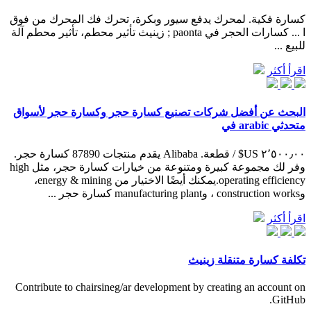
كسارة فكية. لمحرك يدفع سيور وبكرة، تحرك فك المحرك من فوق
ا ... كسارات الحجر في paonta ; زينيث تأثير محطم، تأثير محطم آلة
للبيع ...
اقرأ أكثر
البحث عن أفضل شركات تصنيع كسارة حجر وكسارة حجر لأسواق
متحدثي arabic في
٢٬٥٠٠٫٠٠ US$ / قطعة. Alibaba يقدم منتجات 87890 كسارة حجر.
وفر لك مجموعة كبيرة ومتنوعة من خيارات كسارة حجر، مثل high
operating efficiency.يمكنك أيضًا الاختيار من energy & mining،
وconstruction works ، وmanufacturing plant كسارة حجر ...
اقرأ أكثر
تكلفة كسارة متنقلة زينيث
Contribute to chairsineg/ar development by creating an account on
GitHub.