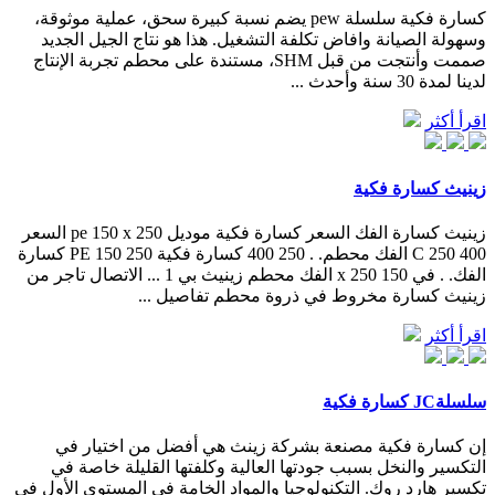
كسارة فكية سلسلة pew يضم نسبة كبيرة سحق، عملية موثوقة،
وسهولة الصيانة وافاض تكلفة التشغيل. هذا هو نتاج الجيل الجديد
صممت وأنتجت من قبل SHM، مستندة على محطم تجربة الإنتاج
لدينا لمدة 30 سنة وأحدث ...
اقرأ أكثر
زينيث كسارة فكية
زينيث كسارة الفك السعر كسارة فكية موديل pe 150 x 250 السعر
C 250 400 الفك محطم. . 250 400 كسارة فكية PE 150 250 كسارة
الفك. . في 150 x 250 الفك محطم زينيث بي 1 ... الاتصال تاجر من
زينيث كسارة مخروط في ذروة محطم تفاصيل ...
اقرأ أكثر
سلسلةJC كسارة فكية
إن كسارة فكية مصنعة بشركة زينث هي أفضل من اختيار في
التكسير والنخل بسبب جودتها العالية وكلفتها القليلة خاصة في
تكسير هارد روك. التكنولوجيا والمواد الخامة في المستوي الأول في