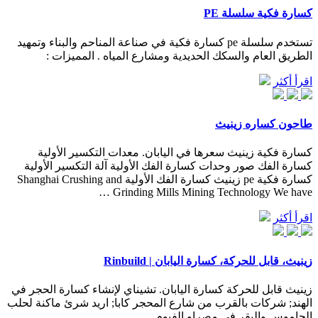
كسارة فكية سلسلة PE
تستخدم سلسلة pe كسارة فكية في صناعة المناحم والبناء وتمهيد
الطريق العام والسكك الحديدية ومشارع المياه . المميزات :
اقرأ أكثر
طاحون كساره زينيث
كسارة فكية زينيث سعرها في اليابان. معدات التكسير الأولية
كسارة الفك صور وحدات كسارة الفك الأولية آلة التكسير الأولية
كسارة فكية pe زينيث كسارة الفك الأولية Shanghai Crushing and
Grinding Mills Mining Technology We have …
اقرأ أكثر
زينيث، قابل للحركة، كسارة اليابان | Rinbuild
زينيث قابل للحركة كسارة اليابان. تشيناي لإنشاء كسارة الحجر في
الهند; شركات بالقرب من شارع المحجر كابا; اريد شرئ ماكنة لحلب
الجاموس والبقر فى مصراو الفيوم.