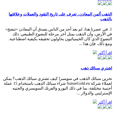
الذهب أثمن المعادن.. تعرف على تاريخ النقود والعملات وعلاقتها
بالذهب
1. في عصرنا هذا، لم يعد أحد من الناس يصدق أن المعادن «تنضج»
في الأرض، وأن الذهب يمثل آخر مرحلة للنضوج الطبيعي. ذلك
النضوج الذي كان الخيميائيون يحاولون تحقيقه بكيفية اصطناعية.
ومع ذلك، فإن هذا ...
اقرأ أكثر
اشتري سبائك ذهب
تخزين سبائك الذهب في سويسرا كيف تشتري سبائك الذهب؟ يمكن
لعملاء شركة SuisseGold.eu شراء سبائك الذهب باستخدام 15 عملة
أجنبية مختلفة، بما في ذلك اليورو والفرنك السويسري والجنيه
الإسترليني والدولار ...
اقرأ أكثر