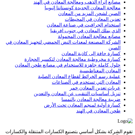
مصانع إثراء الذهب ومعالجة المعادن في الهند
معالجة المعادن الجديدة كونستانتا إثيوبيا
الصين لشحن المزيد من المعادن
تعدين المعادن في المحيطات
استخدام الجرافيت في صناعة المعادن
الذي يملك المعادن في جنوب افريقيا
مصانع معالجة المعادن المحمولة
الشركة المصنعة لمعدات النض الحمضي لتجهيز المعادن في
الصين
كسارة حافة إلى كاذبة المعادن
كسارة مخروطية معالجة المعادن لتكسير الحجارة
حلول كاملة جاهزة للاستخدام في مصانع طحن المعادن
المعادن المغناطيسية
عملية رسم الخرائط لقطاع المعادن الصلبة
المعادن التي تستخدم في الصناعات
عربات تعدين المعادن خمر
تنزيل أساسيات التنقيب عن المعادن والتعدين
ضريبة معالجة المعادن بالنمسا
كسارة أولية لمنجم المعادن تحت الأرض
طحن المعادن في الهند
تقوم الشركة بشكل أساسي بتصنيع الكسارات المتنقلة والكسارات