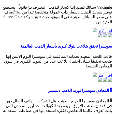
Valcambi سبائك ذهب. إننا كتجار للذهب - مُعترف بنا قانوناً - نستطيع
توفير سبائك الذهب بأسعار ذات عمولة منخفضة تبدأ من 1% تُضاف
على سعر السبائك الذهبية في السوق، حيث تتيح شركة Suisse Gold
العديد من ...
اقرأ أكثر
سويسرا تحقق بتلاعب بنوك كبرى بأسعار الذهب العالمية
قالت اللجنة المعنية بحماية المنافسة في سويسرا اليوم الاثنين إنها
فتحت تحقيقا بشأن احتمال تلاعب عدد من البنوك الكبرى في سوق
المعادن النفيسة.
اقرأ أكثر
أأ المعادن سويسرا توريد الذهب ديسمبر
أأ المعادن سويسرا العرض الذهب. هل لشركات الهاتف النقال دور
في فقدان الذهب الأزرق بريقه يعد الكوبالت أحد أبرز المعادن التي
باتت تُعرّف عالمنا المعاصر، لكثرة استخدامها في صناعاته المتقدمة