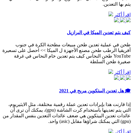
يتم بها التعدين.
اقرأ أكثر
كيف يتم تعدين الميكا في البرازيل
طحن في عملية تعدين طحن مبيعات مطحنة الكرة في جنوب
أفريقيا الرطب طحن مصنع الأجهزة ل الميكا >> احصل على تسعيرة
‫طحن النحاس‬‎ YouTube كيف يتم تعدين خام النحاس في غرفة
صغيرة طحن السلطة
اقرأ أكثر
🎓 هل تعدين البيتكوين مربح في 2021
إذا قارنت هذا بإيرادات تعدين عملة رقمية مختلفة، مثل الايثيريوم،
التي يتم تعدينها باستخدام كرت الشاشة (gpu)، يمكنك أن ترى أن
عائدات تعدين البيتكوين هي ضعف عائدات التعدين بنفس المقدار من
(gpu) التي يمكنك شراؤها مقابل (asic) واحد.
اقرأ أكثر