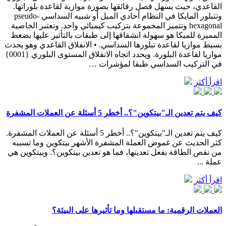
القاعدي، حيث يسهل فصل رقائقها بصورة موازية لقاعدة بلوراتها.
وتتبلور المايكا في النظام أحادي الميل أو شبيه السداسي pseudo-
hexagonal وتتميز المجموعة بتركيب كيميائي واحد. وتعتبر الخاصية
المميزة للميكا هو سهولة انشقاقها إلى طبقات بالتأثير عليها بضغط
بسيط موازيا لقاعدة تبلورها السداسي. • الانفلاق القاعدي وهو يحدث
موازيا لقاعدة البلورة. ويحدد اتجاه الانفلاق المستوى البلوري {0001}
في التركيب السداسي طبقا لمؤشرات …
اقرأ أكثر
كيف يتم تعدين الـ"بيتكوين"؟.. أخطر 5 أسئلة عن العملات المشفرة
كيف يتم تعدين الـ"بيتكوين"؟.. أخطر 5 أسئلة عن العملات المشفرة.
كثر الحديث عن غموض العملة المشفرة الأشهر بيتكوين وما تسببه
من نقص الطاقة بفعل تعدينها، فما هو تعدين بيتكوين؟. وبيتكوين هي
عملة ...
اقرأ أكثر
العملات الرقمية: ما مستقبلها وما تأثيرها على البيئة؟