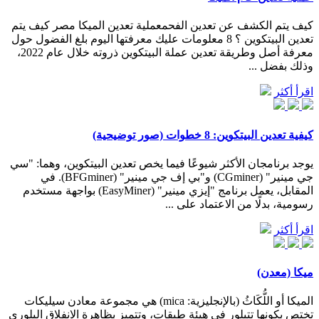
كيف يتم الكشف عن تعدين الفحمعملية تعدين الميكا مصر كيف يتم
تعدين البيتكوين ؟ 8 معلومات عليك معرفتها اليوم بلغ الفضول حول
معرفة أصل وطريقة تعدين عملة البيتكوين ذروته خلال عام 2022،
وذلك بفضل ...
اقرأ أكثر
كيفية تعدين البيتكوين: 8 خطوات (صور توضيحية)
يوجد برنامجان الأكثر شيوعًا فيما يخص تعدين البيتكوين، وهما: "سي
جي مينير" (CGminer) و"بي إف جي مينير" (BFGminer). في
المقابل، يعمل برنامج "إيزي مينير" (EasyMiner) بواجهة مستخدم
رسومية، بدلًا من الاعتماد على ...
اقرأ أكثر
ميكا (معدن)
الميكا أو اللُّكَاثُ (بالإنجليزية: mica)‏ هي مجموعة معادن سيليكات
تختص بكونها تتبلور في هيئة طبقات، وتتميز بظاهرة الانفلاق البلوري