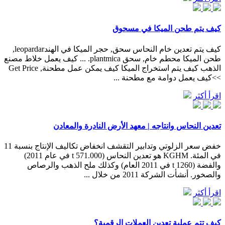
كيف يتم طحن الميكا في مسحوق
كيف يتم تعدين خام النحاس سحق, حجر الميكا في الهندleopardar,
طحن الميكا محطم خام, سحق plantmica. ... كيف يعمل خلاط مصنع
الذهب كيف يتم استخراج الميكا كيف يمكن عمل مطحنة, Get Price
>>كيف يعمل دوامة مع مطحنة ...
اقرأ أكثر
تعدين النحاس وانتاجه | معهد الأرض النادرة والمعادن
خفض سعر الزلوتي وتدابير التقشف انخفاض تكاليف الإنتاج بنسبة 11
في المئة. KGHM هو تعدين النحاس (571.000 t في عام 2011)
والفضة (1260 t في 2011 العام) وكذلك ملح الذهب والرصاص
والصخور. أنشأت الشركة 2011 من خلال ...
اقرأ أكثر
كيف تتم عملية تعدين العملات الرقمية؟