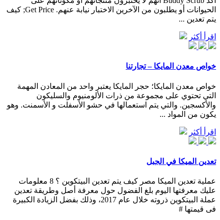
أكد Buddy Scrub أنهم لا يختبرون منتجاتهم أو مكوناتهم على
الحيوانات أو يطلبون من الآخرين الاختبار نيابة عنهم. Get Price; كيف
يتم تعدين ...
اقرأ أكثر
خواص معدن المايكا – تجارتنا
خواص معدن المايكا؛ حجر المايكا يعتبر واحد من المعادن المهمة
التي تحتوي على مجموعة من ذرات الألومنيوم والسليكون
والأكسجين. والتي يتم استعمالها في حشو الأسفلت و الأسمنت. وهو
يكون من المواد ...
اقرأ أكثر
تعدين الميكا في الجبل
عملية تعدين الميكا مصر كيف يتم تعدين البيتكوين ؟ 8 معلومات
عليك معرفتها اليوم بلغ الفضول حول معرفة أصل وطريقة تعدين
عملة البيتكوين ذروته خلال عام 2017، وذلك بفضل الزيادة الكبيرة
فى قيمتها #