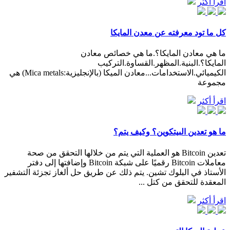
اقرأ أكثر
كل ما تود معرفته عن معدن المايكا
ما هي معادن المايكا؟.ما هي خصائص معادن
المايكا؟.البنية.المظهر.القساوة.التركيب
الكيميائي.الاستخدامات...معادن الميكا (بالإنجليزية:Mica metals) هي
مجموعة
اقرأ أكثر
ما هو تعدين البيتكوين؟ وكيف يتم؟
تعدين Bitcoin هو العملية التي يتم من خلالها التحقق من صحة
معاملات Bitcoin رقميًا على شبكة Bitcoin وإضافتها إلى دفتر
الأستاذ في البلوك تشين. يتم ذلك عن طريق حل ألغاز تجزئة التشفير
المعقدة للتحقق من كتل ...
اقرأ أكثر