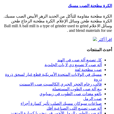
الكرة مطحنة الصب مسبك
الكرة مطحنة مقاومة للتآكل من الحديد الزهر الأبيض الصب مسبك.
الكرة مطحنة طحن وسائل الإعلام. الكرة مطحنة الزجاج طحن
وسائل الاعلام Ball mill A ball mill is a type of grinder used to grind
and blend materials for use .
اقرأ أكثر
أحدث المنتجات
كل تصنيع آلة صب في الهند
آلة صب لا تصنيع دي لا بات الجليدية
صب مطحنة لفة
مسبك في الولايات المتحدة الأمريكية قطع غيار لسحق ذروة
ذروة
قالب رخام الحجر الجيري الكالسيت صب الاسمنت
بيع آلة صب الطوب المستعملة
بائعو معدات صب الطوب في زيمبابوي
صب الرمل
صناعات سبوكان مسبك الصلب تأثير كسارة أجزاء
آلة صب تصنيع اللب الصناعية آفك
آلة صب الطوب الرمل الأحمر في نيجيريا كسارة المنغنيز