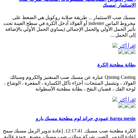
الاستثمار |مسبك
مسبك صب الاستثمار ... طريقة صلابة روكويل هي الضغط على
مخروط الماس indenter أو الفولاذ أدخل الكرة في سطح العينة تحت
تأثير الحمل الأولي والحمل الإجمالي (يساوي الحمل الأولي بالإضافة
إلى الحمل ...
اقرأ أكثر
بطانة مطحنة الكرة
Qiming Casting عبارة عن مسبك صب المنغنيز والكروم وسبائك
الفولاذ ، وتشمل المنتجات: أجزاء تآكل الكسارة ، المقعرة ، الوشاح ،
لوحة الفك ، قضبان النفخ ، بطانة مطحنة الأسطوانة
اقرأ أكثر
harga mesin عمودي جراند لوم مطحنة مسبك بارو
الكرة مطحنة صب مسبك. 12:17:41. إعادة تدوير الرمل مسبك سمح
إعادة التدوير. الصين شركة مولان، صب مسبك، مصنع . جودة عالية