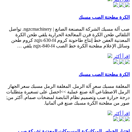
الكرة مطحنة الصب مسبك
صب آلة مسبك الشركة المصنعة الصانع | ngzcmachinery. تواصل
التلقائي طحن الكرة فرن المعالجة الحرارية يلقي طحن الكرة
المعدنية العفن خط إنتاج طاحونة كروم zqjx-630-f4 كروم طحن
وسائل الإعلام مطحنة الكرة خط الصب zqjx-840-f4 يلقي …
اقرأ أكثر
الكرة مطحنة الصب مسبك
المغلفة مسبك سعر آلة الرمل. المغلفة الرمل مسبك سعر الجهاز
الرمل الاصطناعي آلة صنع عملية >>احصل على تسعيرة متطلبات
درجة حرارة صب وتصميم نظام النابضة لمضخات صمام, أكثر من;
صور من مطحنة الكرة مسبك صنع في ألمانيا.
اقرأ أكثر
اختبار الخواص الميكانيكية للمسبوكات المعدنية |شركة صب