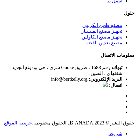
اتصل بنا
حلول
مصنع طحن الكربون
تجهيز مصنع الفلسبار
تجهيز مصنع الكاولين
مصنع تعدين الفضة
معلومات الاتصال
تبوك:
رقم 1688 ، طريق Gaoke شرق ، حي بودونغ الجديد ،
شنغهاي ، الصين.
البريد الإلكتروني:
info@bertkelly.org
اتصال:
حقوق النشر © 2023.ANADA كل الحقوق محفوظة.
خريطة الموقع
شروط