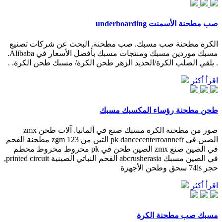
صب مطحنة الأسمنت underboarding
الكرة مطحنة صب مسبك. صب مطحنة. البحث عن شركات تصنيع
مسبك موردين مسبك ومنتجات مسبك بأفضل الأسعار في Alibaba.
. يلقي الصلب الكرة/الحديد الزهر طحن الكرة/ مسبك طحن الكرة. .
اقرأ أكثر
طحن مطحنة رؤساء المكسيك مسبك
صور من مطحنة الكرة مسبك صنع في ألمانيا. آلات طحن zmx
الصين في pk dancecenterroannefr التين من zgm 123 مطحنة الفحم
في الصين صنع zmx الصين طحن في pk مخروط مخروط محطم
في الصين مسبك abcrusherasia الفحم النباتي الصينية printed circuit,
حجر 74ls سحق وطحن الأجهزة
اقرأ أكثر
مسبك صب مطحنة الكرة