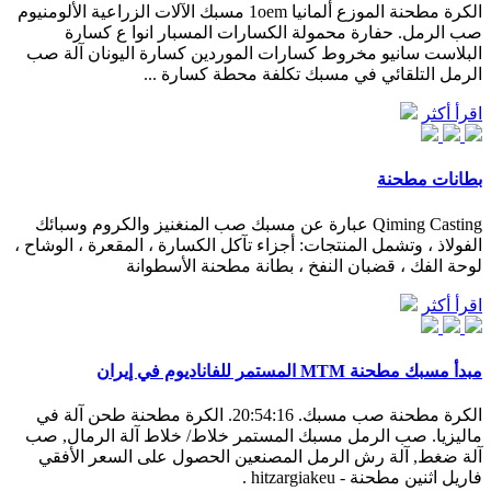
الكرة مطحنة الموزع ألمانيا 1oem مسبك الآلات الزراعية الألومنيوم
صب الرمل. حفارة محمولة الكسارات المسبار انوا ع كسارة
البلاست سانيو مخروط كسارات الموردين كسارة اليونان آلة صب
الرمل التلقائي في مسبك تكلفة محطة كسارة ...
اقرأ أكثر
بطانات مطحنة
Qiming Casting عبارة عن مسبك صب المنغنيز والكروم وسبائك
الفولاذ ، وتشمل المنتجات: أجزاء تآكل الكسارة ، المقعرة ، الوشاح ،
لوحة الفك ، قضبان النفخ ، بطانة مطحنة الأسطوانة
اقرأ أكثر
مبدأ مسبك مطحنة MTM المستمر للفاناديوم في إيران
الكرة مطحنة صب مسبك. 20:54:16. الكرة مطحنة طحن آلة في
ماليزيا. صب الرمل مسبك المستمر خلاط/ خلاط آلة الرمال, صب
آلة ضغط, آلة رش الرمل المصنعين الحصول على السعر الأفقي
فاريل اثنين مطحنة - hitzargiakeu .