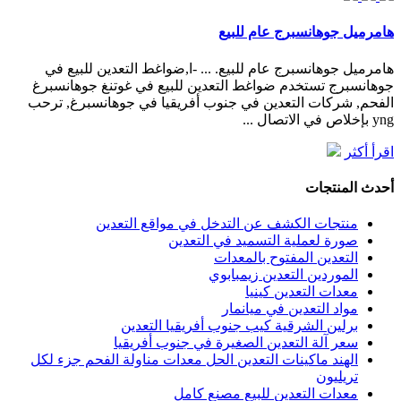
هامرميل جوهانسبرج عام للبيع
هامرميل جوهانسبرج عام للبيع. ... -ا,ضواغط التعدين للبيع في
جوهانسبرج تستخدم ضواغط التعدين للبيع في غوتنغ جوهانسبرغ
الفحم, شركات التعدين في جنوب أفريقيا في جوهانسبرغ, ترحب
yng بإخلاص في الاتصال ...
اقرأ أكثر
أحدث المنتجات
منتجات الكشف عن التدخل في مواقع التعدين
صورة لعملية التسميد في التعدين
التعدين المفتوح بالمعدات
الموردين التعدين زيمبابوي
معدات التعدين كينيا
مواد التعدين في ميانمار
برلين الشرقية كيب جنوب أفريقيا التعدين
سعر آلة التعدين الصغيرة في جنوب أفريقيا
الهند ماكينات التعدين الحل معدات مناولة الفحم جزء لكل
تريليون
معدات التعدين للبيع مصنع كامل