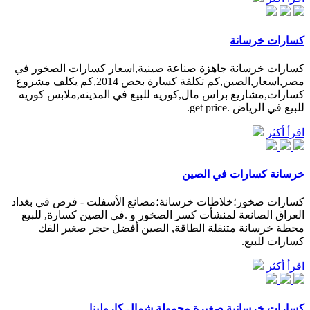
كسارات خرسانة
كسارات خرسانة جاهزة صناعة صينية,اسعار كسارات الصخور في
مصر,اسعار,الصين,كم تكلفة كسارة بحص 2014,كم يكلف مشروع
كسارات,مشاريع براس مال,كوريه للبيع في المدينه,ملابس كوريه
للبيع في الرياض .get price.
اقرأ أكثر
خرسانة كسارات في الصين
كسارات صخور؛خلاطات خرسانة؛مصانع الأسفلت - فرص في بغداد
العراق الصانعة لمنشأت كسر الصخور و .في الصين كسارة, للبيع
محطة خرسانة متنقلة الطاقة, الصين أفضل حجر صغير الفك
كسارات للبيع.
اقرأ أكثر
كسارات خرسانية صغيرة محمولة شمال كارولينا