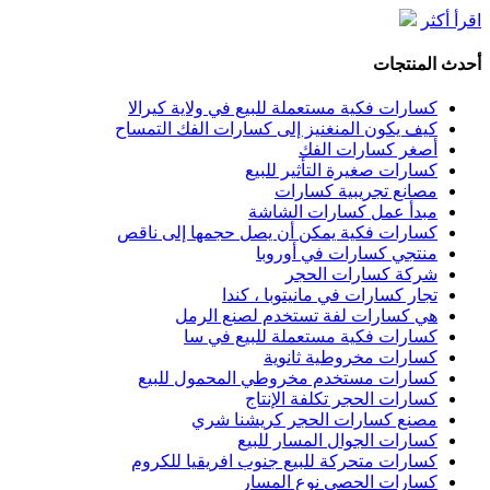
اقرأ أكثر
أحدث المنتجات
كسارات فكية مستعملة للبيع في ولاية كيرالا
كيف يكون المنغنيز إلى كسارات الفك التمساح
أصغر كسارات الفك
كسارات صغيرة التأثير للبيع
مصانع تجريبية كسارات
مبدأ عمل كسارات الشاشة
كسارات فكية يمكن أن يصل حجمها إلى ناقص
منتجي كسارات في أوروبا
شركة كسارات الحجر
تجار كسارات في مانيتوبا ، كندا
هي كسارات لفة تستخدم لصنع الرمل
كسارات فكية مستعملة للبيع في سا
كسارات مخروطية ثانوية
كسارات مستخدم مخروطي المحمول للبيع
كسارات الحجر تكلفة الإنتاج
مصنع كسارات الحجر كريشنا شري
كسارات الجوال المسار للبيع
كسارات متحركة للبيع جنوب افريقيا للكروم
كسارات الحصى نوع المسار