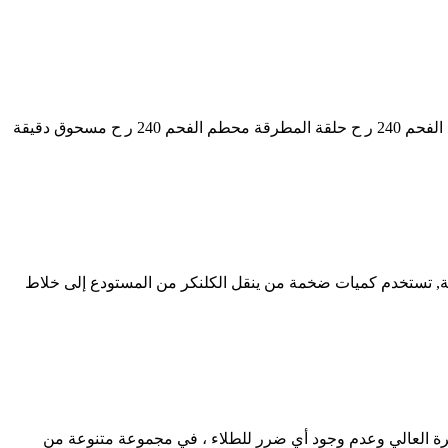
حلقة مبعثر من مطحنة الأسطوانة العمودية. حلقة مبعثر لمطحنة الأسمنت العمودية مطحنة حلقة bangkokwoksizzlers حلقة المطرقة محطم الفحم 240 ر ح حلقة المطرقة محطم الفحم 240 ر ح مسحوق دقيقة
, تستخدم كميات ضخمة من ينقل الكلنكر من المستودع إلى خلاط
 العالي وعدم وجود أي ضرر للطلاء ، في مجموعة متنوعة من