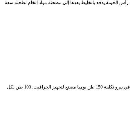
أس الخيمة يدفع بالخليط بعدها إلى مطحنة مواد الخام لطحنه سعة
المقطع العرضي لمطحنة الكرة. عرض المقطع العرضي لمطحنة الصف العمودي في مصنع الاسمنت مطحنة الكرة من 100 طن في الساعة في بيرو تكلفة 150 طن يوميا مصنع لتجهيز الجرافيت. 100 طن لكل