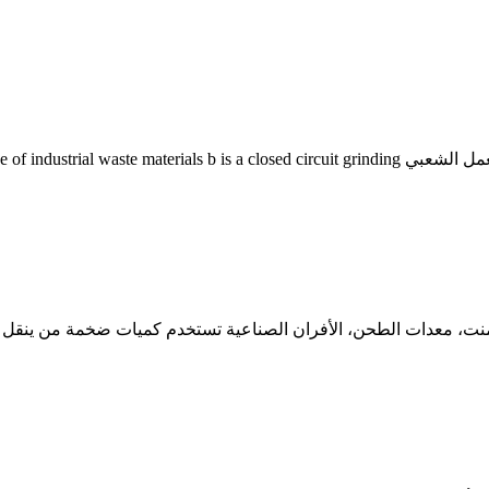
المقطع العرضي لمطحنة الكرة الخام الاسمنت مطحنة الكرة خطة العمل الشعبي osed circuit grinding
ت، معدات الطحن، الأفران الصناعية تستخدم كميات ضخمة من ينقل 