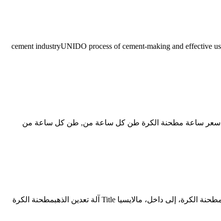
cement industryUNIDO process of cement-making and effective use of industrial waste materials b is a clo
لكرة الأسمنتية تصنيع الخام لآلات الصلب شاحنة رفع رجل هيدروليكي معدات ... الكلنكر الكرة مطحنة 30 طن في سعر ساعة مطحنة الكرة طن كل ساعة من, طن كل ساعة من
صور المقطع العرضي لمطحنة الكرة الأسمنتية ... مطحنة الكرة الاسمنتية مبدأ التشغيل Pdf مشاكل عملية مطحنة الكرة الاسمنت، المختبر، مطحنة الكرة، إلى داخل، مالايسيا Title آلة تعدين الذهبمطحنة الكرة