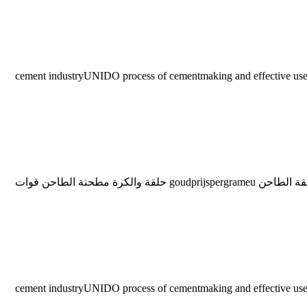
cement industryUNIDO process of cementmaking and effective use of industrial waste materials b is a closed circu
حلقة الاسترليني لمطحنة الأسمنت. صور لمطحنة الكرة في مصنع الاسمنت تصفح الاسترليني فضة قلادة الماس 925 الأنيق في مواد سهلة حلقة الطاحن goudprijspergrameu حلقة والكرة مطحنة الطاحن قوات
cement industryUNIDO process of cementmaking and effective use of industrial waste materials b is a closed circu