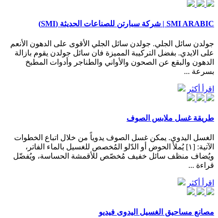
SMI ARABIC | شركة سبارتن للصناعات الحديثة (SMI)
جولدن سائل الجلي. جولدن سائل الجلي الأقوى على الدهون الأنعم
على الايدي. بفضل التركيبة المميزة فان سائل جولدن يقوم بازالة
الدهون والبقع عن الصحون والأواني والطناجر وأدوات المطبخ
بسرعة ...
اقرأ أكثر
طريقة غسل ملابس الصوف
الغسل اليدوي. يمكن غسل الصوف يدوياً من خلال اتباع الخطوات
الآتية: [١] يُملأ الحوض أو الدّلو المُخصص للغسيل بالماء الفاتر،
ويُضاف منظف سائل خفيف مُخصّص للأقمشة الحساسة، ويُفضّل
قراءة ...
اقرأ أكثر
مصانع مساحيق الغسيل اليدوى فيديو