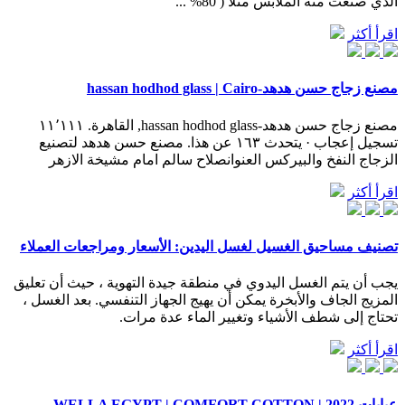
الذي صنعت منه الملابس مثلا ( 80% ...
اقرأ أكثر
مصنع زجاج حسن هدهد-hassan hodhod glass | Cairo
تسجيل إعجاب · يتحدث ‏١٦٣‏ عن هذا‏. ‏مصنع حسن هدهد لتصنيع
الزجاج النفخ والبيركس العنوانصلاح سالم امام مشيخة الازهر‏
اقرأ أكثر
تصنيف مساحيق الغسيل لغسل اليدين: الأسعار ومراجعات العملاء
يجب أن يتم الغسل اليدوي في منطقة جيدة التهوية ، حيث أن تعليق
المزيج الجاف والأبخرة يمكن أن يهيج الجهاز التنفسي. بعد الغسل ،
تحتاج إلى شطف الأشياء وتغيير الماء عدة مرات.
اقرأ أكثر
عبايات 2022 | WELLA EGYPT | COMFORT COTTON