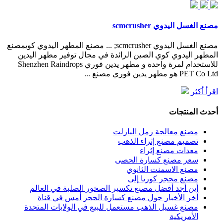
مصنع الغسل اليدوي scmcrusher
مصنع الغسل اليدوي scmcrusher; ... مصنع المطهر اليدوي كويمصنع
المطهر اليدوي كوي الصين الرائدة في مجال توفير مطهر اليدين
للاستخدام لمرة واحدة و مطهر يدين فوري Shenzhen Raindrops
PET Co Ltd هو مطهر يدين فوري مصنع ...
اقرأ أكثر
أحدث المنتجات
مصنع معالجة رمل البازلت
تصميم مصنع إثراء الذهب
معدات مصنع إثراء
سعر مصنع كسارة الحصى
مصنع الاسمنت الثانوي
مصنع محجر كوريا إلى
أين أجد أفضل مصنع تكسير الصخور الصلبة في العالم
آخر الأخبار حول مصنع كسارة الحجر أمس في قناة
مصنع غسيل الذهب مستعمل للبيع في الولايات المتحدة
الأمريكية