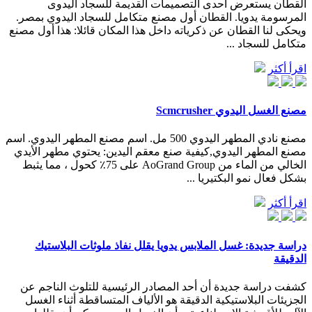
القطان يستعرض احدى التصميمات القديمة للسجاد اليدوى
المرسومة يدويا. القطان أول مصنع متكامل للسجاد اليدوي بمصر.
ويحكى لنا القطان عن ذكرياته داخل هذا المكان قائلا: هذا أول مصنع
متكامل للسجاد ...
اقرأ أكثر
مصنع الغسل اليدوي Scmcrusher
مصنع نادي المطهر اليدوي 500 مل. اسم مصنع المطهر اليدوي. اسم
مصنع المطهر اليدوي,كيفية صنع معقم اليدين: يحتوي مطهر الأيدي
الخالي من الماء من AoGrand Group على 75٪ كحول ، مما يثبط
بشكل فعال نمو البكتيريا ...
اقرأ أكثر
دراسة جديدة: غسل الملابس يدويا يقلل نفاذ ملوثات البلاستيك
الدقيقة
كشفت دراسة جديدة أن أحد المصادر الرئيسية للتلوث الناجم عن
الجزيئات البلاستيكية الدقيقة هو الألياف المتساقطة أثناء الغسل