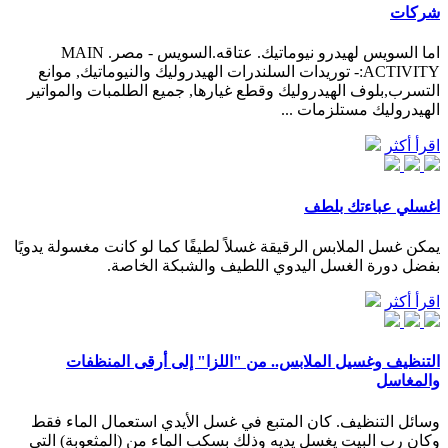
شركات
اما السويس لهيدرو نيوماتيك. عتاقه.السويس - مصر. MAIN
ACTIVITY:- توريدات السلندرات الهيدروليك والنيوماتيك, موانع
التسرب,بلوف الهيدروليك وقطع غيارها, جميع الطلمبات والمواتير
الهيدروليك مستلزمات ...
اقرأ أكثر
اغسلي عباءتك بلطف
يمكن غسل الملابس الرقيقة غسلاً لطيفًا كما لو كانت مغسولة يدويًا
بفضل دورة الغسل اليدوي اللطيف والشبكة الخاصة.
اقرأ أكثر
التنظيف وغسيل الملابس.. من "اللزا" إلى أرقى المنظفات
والمغاسل
وسائل التنظيف. كان المتبع في غسل الأيدي استعمال الماء فقط
وكان رب البيت يغسل يديه وذلك بسكب الماء من (المثعوبة) التي