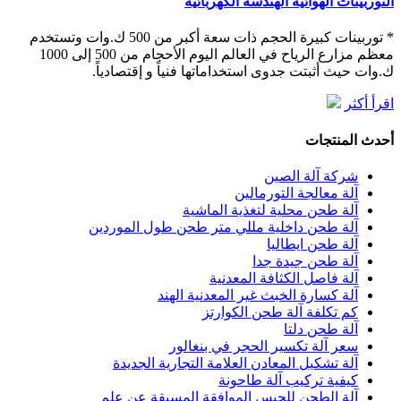
التوربينات الهوائية الهندسة الكهربائية
* توربينات كبيرة الحجم ذات سعة أكبر من 500 ك.وات وتستخدم
معظم مزارع الرياح في العالم اليوم الأحجام من 500 إلى 1000
ك.وات حيث أثبتت جدوى استخداماتها فنياً و إقتصادياً.
اقرأ أكثر
أحدث المنتجات
شركة آلة الصين
آلة معالجة التورمالين
آلة طحن محلية لتغذية الماشية
آلة طحن داخلية مللي متر طحن طول الموردين
آلة طحن ايطاليا
آلة طحن جيدة جدا
آلة فاصل الكثافة المعدنية
آلة كسارة الخبث غير المعدنية الهند
كم تكلفة آلة طحن الكوارتز
آلة طحن دلتا
سعر آلة تكسير الحجر في بنغالور
آلة تشكيل المعادن العلامة التجارية الجديدة
كيفية تركيب آلة طاحونة
آلة الطحن للجبس الموافقة المسبقة عن علم