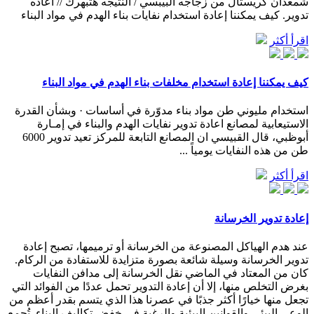
شمعدان كريستال من زجاجه البيبسي / النتيجه هتبهرك // اعاده
تدوير. كيف يمكننا إعادة استخدام نفايات بناء الهدم في مواد البناء
اقرأ أكثر
كيف يمكننا إعادة استخدام مخلفات بناء الهدم في مواد البناء
استخدام مليوني طن مواد بناء مدوّرة في أساسات · وبشأن القدرة
الاستيعابية لمصانع اعادة تدوير نفايات الهدم والبناء في إمـارة
أبوظبي، قال القبيسي ان المصانع التابعة للمركز تعيد تدوير 6000
طن من هذه النفايات يومياً ...
اقرأ أكثر
إعادة تدوير الخرسانة
عند هدم الهياكل المصنوعة من الخرسانة أو ترميمها، تصبح إعادة
تدوير الخرسانة وسيلة شائعة بصورة متزايدة للاستفادة من الركام.
كان من المعتاد في الماضي نقل الخرسانة إلى مدافن النفايات
بغرض التخلص منها، إلا أن إعادة التدوير تحمل عددًا من الفوائد التي
تجعل منها خيارًا أكثر جذبًا في عصرنا هذا الذي يتسم بقدر أعظم من
الوعي البيئي والقوانين البيئية والرغبة في خفض تكاليف البناء. تُجمع