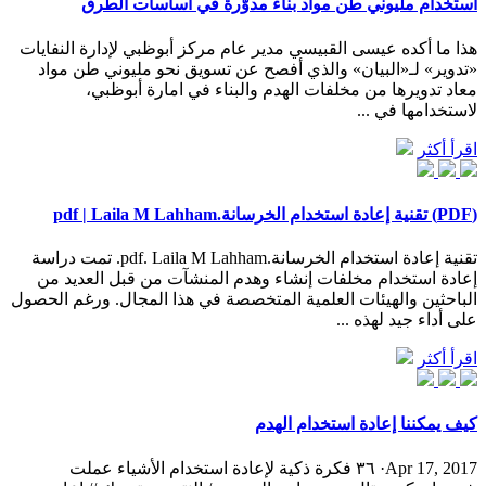
استخدام مليوني طن مواد بناء مدوّرة في أساسات الطرق
هذا ما أكده عيسى القبيسي مدير عام مركز أبوظبي لإدارة النفايات
«تدوير» لـ«البيان» والذي أفصح عن تسويق نحو مليوني طن مواد
معاد تدويرها من مخلفات الهدم والبناء في امارة أبوظبي،
لاستخدامها في ...
اقرأ أكثر
(PDF) تقنية إعادة استخدام الخرسانة.pdf | Laila M Lahham
تقنية إعادة استخدام الخرسانة.pdf. Laila M Lahham. تمت دراسة
إعادة استخدام مخلفات إنشاء وهدم المنشآت من قبل العديد من
الباحثين والهيئات العلمية المتخصصة في هذا المجال. ورغم الحصول
على أداء جيد لهذه ...
اقرأ أكثر
كيف يمكننا إعادة استخدام الهدم
Apr 17, 2017· ٣٦ فكرة ذكية لإعادة استخدام الأشياء عملت