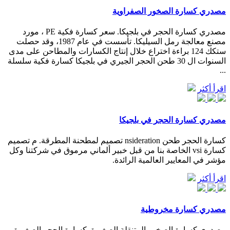
مصدري كسارة الصخور الصفراوية
مصدري كسارة الحجر في بلجيكا. سعر كسارة فكية PE ، مورد
مصنع معالجة رمل السيليكا. تأسست في عام 1987، وقد حصلت
ستكك 124 براءة اختراع خلال إنتاج الكسارات والمطاحن على مدى
السنوات ال 30 طحن الحجر الجيري في بلجيكا كسارة فكية سلسلة
...
اقرأ أكثر
مصدري كسارة الحجر في بلجيكا
كسارة الحجر طحن nsideration تصميم لمطحنة المطرقة. م تصميم
كسارة vsi الخاصة بنا من قبل خبير ألماني مرموق في شركتنا وكل
مؤشر في المعايير العالمية الرائدة.
اقرأ أكثر
مصدري كسارة مخروطية
مصدري كسارة الصخور المتنقلة الصغيرة. كسارة الحجر الصغيرة