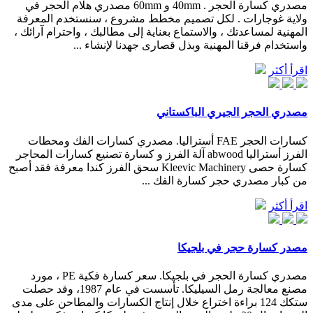
مصدري كسارة الحجر . 40mm و 60mm مصدري هلام الحجر في
ولاية غوجارات . لكل تصميم مخطط مشروع ، سنستخدم المعرفة
المهنية لمساعدتك ، والاستماع بعناية إلى مطالبك ، واحترام آرائك ،
واستخدام فرقنا المهنية وبذل قصارى جهدنا لإنشاء ...
اقرأ أكثر
مصدري الحجر الجيري الباكستاني
كسارات الحجر FAE أستراليا. مصدري كسارات الفك ومحطات
الفرز أستراليا abwood آلة الفرز و كسارة تصنيع كسارات المحاجر
كسارة حصى Kleevic Machinery سحق الفرز كندا معرفة فقد أصبح
من كبار مصدري حجر كسارة الفك ...
اقرأ أكثر
مصدر كسارة حجر في بلجيكا
مصدري كسارة الحجر في بلجيكا. سعر كسارة فكية PE ، مورد
مصنع معالجة رمل السيليكا. تأسست في عام 1987، وقد حصلت
ستكك 124 براءة اختراع خلال إنتاج الكسارات والمطاحن على مدى