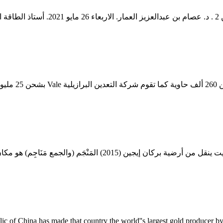
واي.
 الذهب. الصين معدات تعدين الذهب at country the world''s largest gold producer by far with 450