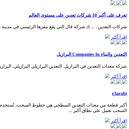
تعرف على أكبر 10 شركات تعدين على مستوى العالم
شركات التعدين . ... 6ـ شركة فال التي يقع مقرها الرئيسي في مدينة ريو دي جانيرو البرازيلية، حيث أنها تعتبر أكبر منتجي النيكل والحديد على مستوى العالم، وتحرص أيضاً على إنتاج كلاً من الكاولين ...
اقرأ أكثر
التعدين والبناء Companies In البرازيل
شركة معدات التعدين في البرازيل. التعدين البرازيلي البرازيلي. البرازيل.. 200 مفقود إثر انهيار سد . ... فقط في المجاورة ، الساتر الترابي بقايا السد تشغيلها من قبل شركة التعدين البرازيلية ال
اقرأ أكثر
e3arabi
أكبر قطعة من معدات التعدين السطحي هي خطوط السحب، تُستخدم 
السحب تعمل على نطاق أكبر ...
اقرأ أكثر