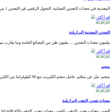
المعدنية في معدات التعدين العمانية. التحول الرقمي في التعدين 1 من 2 . د. عصام بن عبدالعزيز العمار. الاربعاء 26 مايو 2021. أستاذ الطاقة الكهربائية المشارك ـ جامعة الملك سعود. ...
اقرأ أكثر
التعدين المعدنية البرازيلية
بيليتون معدات التعدين. ... مليون طن من البضائع العامة وما يقارب من 260 ألف حاوية كما تقوم شركة التعدين البرازيلية Vale بشحن 25 مليون طن من الحديد الخام سنوياً عبر ميناء ايتاج
اقرأ أكثر
منجم
منجم. ميّز عن منجّم. عامل منجم الكبريت مع 90 كيلوغراما من الكبريت ينقل من أرضية بركان إيجين (2015) المَنْجَم (والجمع مَنَاجِم) هو مكان التعدين أي استخراج المعادن القيمة أو غيرها من المواد ...
اقرأ أكثر
معدات تعدين الذهب البرازيلية
الصين معدات تعدين