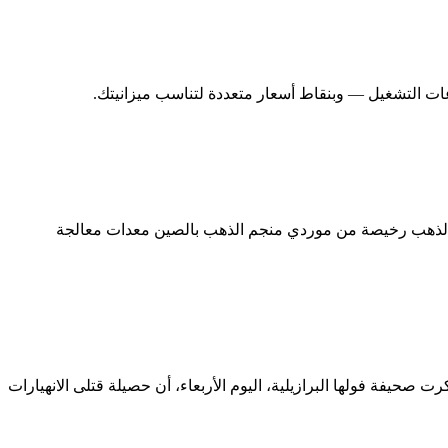
ت التشغيل — وبنقاط أسعار متعددة لتناسب ميزانيتك.
جم الذهب رخيصة من موردي منجم الذهب بالصين معدات معالجة
اجمة عن الأمطار الغزيرة في مقتل 58 شخصًا على الأقل في البرازيل وذكرت صحيفة فولها البرازيلية، اليوم الأربعاء، أن حصيلة قتلى الانهيارات