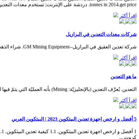
tonnes in 2014.get price. دردشة على الإنترنت; تستخدم معدات التعدين ...
اقرأ أكثر
شركات معدات التعدين في البرازيل
شركة تعدين العقيق في البرازيل--GM Mining Equipment. شراء الذهب معدات التعدين في البرازيل. 250tph river stone crushing line in Chile. 200tph granite crushing line in Cameroon. 250tph limestone …
اقرأ أكثر
ما هو التعدين
التعدين. يُعرَّف التعدين (بالإنجليزيّة: Mining) بأنه العمليّة التي يتمّ فيها البحث والتنقيب عن المعادن المهمّة من سطح الأرض، أو من قيعان المحيطات، وتتم هذه العملية عن طريق حفر الأرض للوصول إلى ...
اقرأ أكثر
5 أفضل و ارخص اجهزة تعدين البيتكوين 2023 | البيتكوين العربي
كروت ...