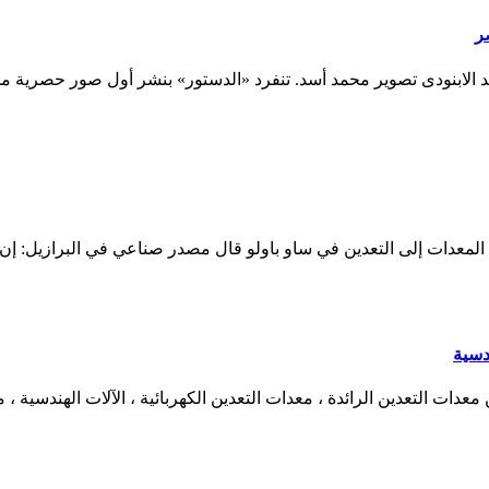
ر
ين الثقيلة فى مصر. سيد الابنودى تصوير محمد أسد. تنفرد «الدستور» بنشر أول صو
ت المعدات إلى التعدين في ساو باولو قال مصدر صناعي في البرازيل: إن
دسية
China Tensynse Intelli: باعتبارها واحدة من معدات التعدين الرائدة ، معدات التعدين الكهربائي