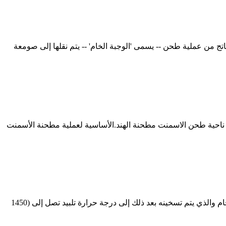
ي مطحنة المواد الخام لتصغير حجم الجسيمات من المكونات إلى قيمة نموذجية لبقايا من 10-15٪ على منخل 90 أم.. الناتج من عملية طحن -- يسمى 'الوجبة الخام' -- يتم نقلها إلى صومعة
عالجة الرمال طحن الأسمنت وحدات معالجة الجرانيت للبيع في الهند كسارة الحجر في الهند في m آلة الرمال في تاميل نادو خذ المزيد 2nd ناحية طحن الاسمنت مطحنة الهند.الأساسية لعملية مطحنة الأسمنت
يعتبر تصنيع الأسمنت عملية معقدة تبدأ بالتعدين ثم طحن المواد الخام التي تشمل الحجر الجيري والطين إلى مسحوق ناعم يسمى الطحين الخام والذي يتم تسخينه بعد ذلك إلى درجة حرارة تلبيد تصل إلى (1450