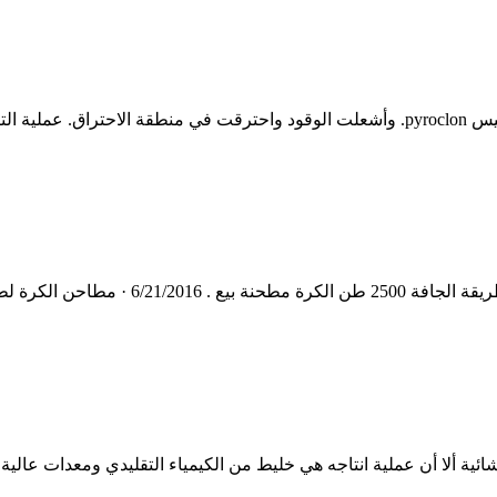
وتحدث عملية نزع الكربون (حتى 94%) من تلقيم الفرن في فرن التكليس pyroclon. وأشعلت الوقو
عملية مطحنة الكرة في المواد الخام الاسمن
ئية ألا أن عملية انتاجه هي خليط من الكيمياء التقليدي ومعدات عالية ال