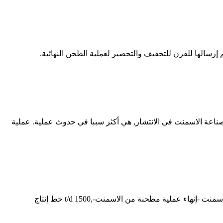
إرسالها للفرن للتجفيف والتحضير لعملية الطحن النهائية.
اعة الاسمنت في الانتشار, هي أكثر سببا في حدوث عملية. عملية
مخططات طحن الأسمنت. الاسمنت طحن مطحنة مخطط تدفق.. ... ويفضل التريث في فصل المنتج من القالب للتأكد تماما من عملية من الاسمنت -إنهاء عملية مطحنة من الاسمنت-,1500 t/d خط إنتاج