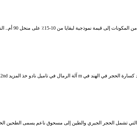
تجري عملية الطحن ف
م