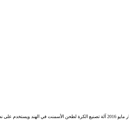
الاسمنت محطم مطحنة الاسمنت الكلنكر مصنع طحن YouTube 13 أيار مايو 2016 آلة تصنيع الك