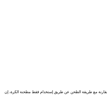
لية طحن الأسمنت. مخططات طحن الأسمنت. الاسمنت طحن مطحنة مخطط تدفق.. مخطط الكرة مطحنة May 5, 2012, بالمقارنة مع طريقة الطحن عن طريق إستخدام فقط مطحنة الكرة، إن