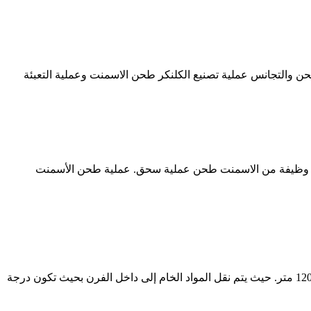
طحن والتجانس عملية تصنيع الكلنكر طحن الاسمنت وعملية التعبئة
اء عملية طحن الأسمنت. مصر حجر كسارات سحق وطحن في صناعة الإسمنت, الكرة مطحنة في عملية الاسمنت, طحن 7 24[Live Chat] وظيفة من الاسمنت طحن عملية سحق. عملية طحن الأسمنت
تحدث عملية الحرق للمواد الخام بداخل ما يسمى الفرن الدوار والذي يتكون من اسطوانات بوضع مائل قليلاً ذات قطرٍ يصل إلى 3 متر وطول 120 متر. حيث يتم نقل المواد الخام إلى داخل الفرن بحيث تكون درجة