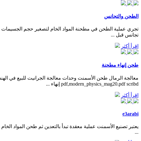
الطحن والتجانس
تجانس قبل ...
اقرأ أكثر
طحن إنهاء مطحنة
pdf,modern_physics_mag20.pdf scribd إنهاء ...
اقرأ أكثر
e3arabi
...