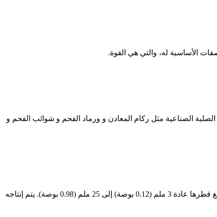
ت الأساسية له، والتي هي القوة.
صلبة الصناعية مثل ركام المعادن و ورماد الفحم و شوائب الفحم و
كلنكر إسمنتي. الكلنكر الإسمنتي هو مادة صلبة تنتج في صناعة الأسمنت البورتلاندي كمنتج وسيط. تنتج الكلنكر على شكل كتل أو عقيدات، يبلغ قطرها عادة 3 ملم (0.12 بوصة) إلى 25 ملم (0.98 بوصة). يتم إنتاجه