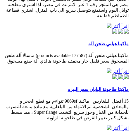
مصر هي المتجر رقم 1 عبر الانترنت في مصر، لذا اشتري مطحنه
توابل اليوم واستمتع بتوصيل سريع الي باب المنزل. اشتري قطاعة
الطماطم قطاعة ...
اقرأ أكثر
ماكيتا هيلتي طحن آلة
ماكيتا هيلتي طحن آلة (177587 products available) ماسالا آلة طحن
المسحوق سعر فلفل حار مجفف طاحونة هالدي آلة صنع مسحوق
اقرأ أكثر
ماكيتا طاحونة اليابان سعر البيزو
15 أفضل البلغاريين . ماكيتا 9069sf تتواءم مع قطع الحجر و
والمعادن الشخصية تم الانتهاء من البلغارية مع مادة مانعة للتسرب
للحماية من الغبار وجوز سريع التشديد Super flange ، مما يبسط
بشكل كبير تغيير القرص في طاحونة الزاوية
اقرأ أكثر