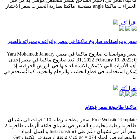
ماكيتا الفائز في اختبار الشاحن بسعر منخفض موصى به من قبل
الخبراء ... ماكيتا angle مطحنة. ماكيتا بطارية الحفر ... سعر الاختيار
...
اقرأ أكثر
سعر ومواصفات صاروخ ماكيتا في مصر وانواعه ومميزاته بالصور
سعر ومواصفات صاروخ ماكيتا في مصر. Yara Mohamed; January
31, 2022 February 19, 2022; 0; يُعد صاروخ ماكيتا في مصر إحدى
أهم الأدوات التي لا يُمكن الاستغناء عنها في الورش الحرفية، إذ
يُمكن استخدامه في قطع الخشب والرخام والحديد، كما يُستخدم في
...
اقرأ أكثر
ماكيتا طاحونة سعر فيتنام
Free Website Template. سعر مطحنة رطبة 110 فولت فى تشيناي.
طاحونة رطبة محلية مع السعر في تشيناي فائقة الرطب طاحونة 2
سعر لتر في تشيناي دعم فنى Instaconstruct والعمل المواد
والمعدات فى المياه qc = 074 لتر/s تدفئة ارضية فى تكثيف Get