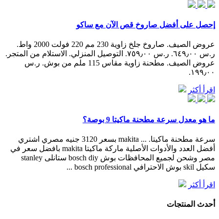
إحصل على أفضل صاروخ قص الآن مع ساكو
عروض الصيف. صاروخ جلخ زاوية 230 مم 220 فولت 2000 واط.
ر.س ٦٤٩٫٠٠. ر.س ٧٥٩٫٠٠. التوصيل المنزلي. الاستلام من المتجر.
عروض الصيف. مطحنة زاوية مقاس 115 ملم من بوش. ر.س
١٩٩٫٠٠.
اقرأ أكثر
ما هو معدل سرعة مطحنة ماكيتا 9 بوصة؟
سرعة مطحنة ماكيتا. ... makita بسعر 3120 جنيه مصري اشتري
أفضل العدد والأدوات الأصلية ماركة ماكيتا makita بافضل سعر في
مصر وشحن لجميع المحافظات بوش bosch diy ستانلى stanley
سكيل skil بوش الاحترافي bosch professional ...
اقرأ أكثر
أحدث المنتجات