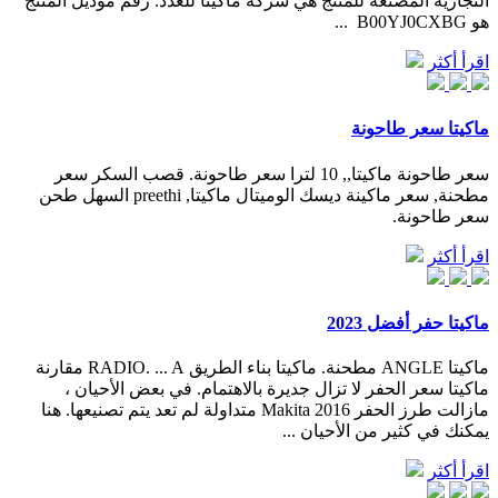
التجاريه المصنعه للمنتج هي شركة ماكيتا للعدد. رقم موديل المنتج
هو ‎ B00YJ0CXBG ...
اقرأ أكثر
ماكيتا سعر طاحونة
سعر طاحونة ماكيتا,, 10 لترا سعر طاحونة. قصب السكر سعر
مطحنة, سعر ماكينة ديسك الوميتال ماكيتا, preethi السهل طحن
سعر طاحونة.
اقرأ أكثر
ماكيتا حفر أفضل 2023
ماكيتا ANGLE مطحنة. ماكيتا بناء الطريق RADIO. ... A مقارنة
ماكيتا سعر الحفر لا تزال جديرة بالاهتمام. في بعض الأحيان ،
مازالت طرز الحفر 2016 Makita متداولة لم تعد يتم تصنيعها. هنا
يمكنك في كثير من الأحيان ...
اقرأ أكثر