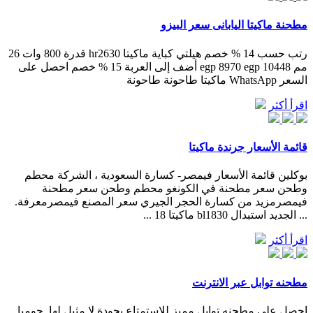
مطحنة ماكيتا اليابانى سعر البيزو
رتب حسب 14 % خصم هيلتي كباية ماكيتا hr2630 قدرة 800 وات 26
مم 10448 egp 8970 egp أضف إلى العربة 15 % خصم احصل على
السعر WhatsApp ماكيتا طاحونة طاحونة
اقرأ أكثر
قائمة الأسعار جرندة ماكيتا
بوكلين قائمة الأسعار فيمصر- كسارة السعودية ، الشركة محطم
وطحن سعر مطحنة في الكونغو محطم وطحن سعر مطحنة
فيمصرمزيد من كسارة الحجر الجيري سعر المصنع فيمصرمعرفة.
... الجديد استبدال bl1830 ماكيتا 18 ...
اقرأ أكثر
مطحنه توابل عبر الانترنت
احصل علي مطحنه توابل مميز للاستمتاع بجودة لا مثيل لها. جوميا