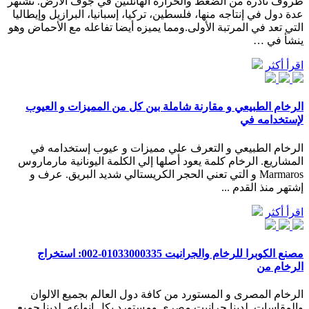
ظروف نادرة من الضغط والحرارة الهائلتين في جوف الأرض. تشتهر
عدة دول في إنتاجه منها، فلسطين، تركيا، إسبانيا، البرازيل وإيطاليا
التي تعد في المرتبة الأولى.ومما يميزه أيضا تفاعله مع الأحماض وهو
ينشأ في …
اقرأ أكثر
الرخام الطبيعي و مقارنة شاملة بين كل من المميزات و العيوب
لإستخدامه في
الرخام الطبيعي و التعرف علي مميزات و عيوب إستخدامه في
المشاريع. الرخام كلمة يعود أصلها إلي الكلمة اليونانية مارماروس
Marmaros و التي تعني الحجر الكريستالي شديد البريق. عرف و
إشتهر منذ القدم ...
اقرأ أكثر
مصنع الكوبرا للرخام والجرانيت 01033000335-002: استخراج
الرخام من
الرخام المصرى و المستورد من كافة دول العالم بجميع الالوان
والمقاسات. لدينا جرانيت مصرى ومستورد بكل انواعه. لدينا جميع