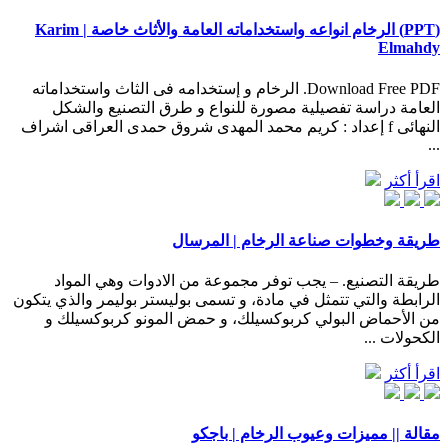
(PPT) الرخام انواعه واستخداماته العامة والأثاث خاصة | Karim
Elmahdy
Download Free PDF. ‫الرخام و إستخدامه فى‬ ‫الثاث واستخداماته
العامة‬ ‫دراسة تفصيلية مصورة للنواع و طرق التصنيع والشكل
النهائى‬ f ‫إعداد ‪:‬‬ ‫كريم محمد المهدى‬ ‫شروق حمدى العراقى‬ ‫اشراف
...
اقرأ أكثر
طريقة وخطوات صناعة الرخام | المرسال
طريقة التصنيع. – يجب توفر مجموعة من الادوات وهي المواد
الرابطة والتي تتمثل في مادة، و تسمى بوليستر بوليمر والذي يتكون
من الأحماض البولي كربوكسيلك، و حمض المونو كربوكسيلك و
الكحولات ...
اقرأ أكثر
مقالة || مميزات وعيوب الرخام | باجكو