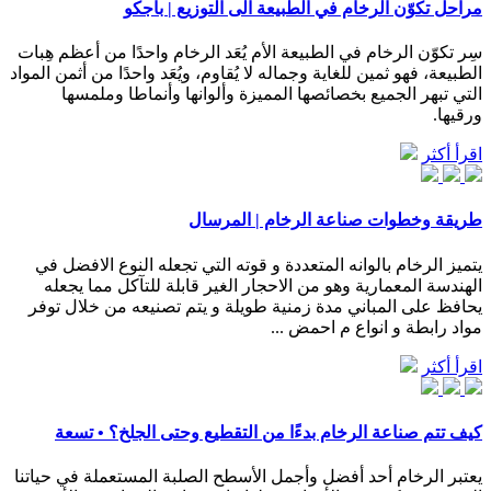
مراحل تكوّن الرخام في الطبيعة الى التوزيع | باجكو
سِر تكوّن الرخام في الطبيعة الأم يُعَد الرخام واحدًا من أعظم هِبات
الطبيعة، فهو ثمين للغاية وجماله لا يُقاوم، ويُعَد واحدًا من أثمن المواد
التي تبهر الجميع بخصائصها المميزة وألوانها وأنماطا وملمسها
ورقيها.
اقرأ أكثر
طريقة وخطوات صناعة الرخام | المرسال
يتميز الرخام بالوانه المتعددة و قوته التي تجعله النوع الافضل في
الهندسة المعمارية وهو من الاحجار الغير قابلة للتآكل مما يجعله
يحافظ على المباني مدة زمنية طويلة و يتم تصنيعه من خلال توفر
مواد رابطة و انواع م احمض ...
اقرأ أكثر
كيف تتم صناعة الرخام بدءًا من التقطيع وحتى الجلخ؟ • تسعة
يعتبر الرخام أحد أفضل وأجمل الأسطح الصلبة المستعملة في حياتنا