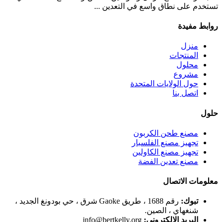
تستخدم على نطاق واسع في التعدين ...
روابط مفيدة
منزل
المنتجات
محلول
مشروع
حول الولايات المتحدة
اتصل بنا
حلول
مصنع طحن الكربون
تجهيز مصنع الفلسبار
تجهيز مصنع الكاولين
مصنع تعدين الفضة
معلومات الاتصال
تبوك:
رقم 1688 ، طريق Gaoke شرق ، حي بودونغ الجديد ،
شنغهاي ، الصين.
البريد الإلكتروني:
info@bertkelly.org