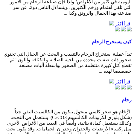
اليومية في كثير من الأغراض؛ ولذا فإن صناعة الرخام من الأمور
التي تلقى اهتمام وزخم الكثيرين، ويتساءل الناس دومًا عن سر
صناعته بهذا الجمال والرونق وكذا ...
اقرأ أكثر
كيف يستخرج الرخام
تبدأ عملية استخراج الرخام بالتنقيب و البحث عن الجبال التي تحتوي
صخور ذات صفات محددة من ناحية الصلابة و الكثافة واللون ' ثم
تقطع كتل كبيرة منتظمة من الصخور بواسطة آليات مصنعة
خصصيصا لهذه ...
اقرأ أكثر
رخام
الرُّخَام هو صخر كلسي متحول يتكون من الكالسيت النقي جداً
(شكل بلوري لكربونات الكالسيوم CaCO3). يستعمل في النحت،
وكذلك يستعمل كمادة بنائية، وأيضاً في العديد من الأغراض الأخرى
مثل إكساء الأرضيات والجدران وجدران الحمامات. وقد تكون تحت