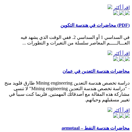
اقرأ أكثر
(PDF) ‫محاضرات في هندسة التكوين
في السداسي 1 أو السداسي 2. ففي الوقت الذي يشهد فيه
العـــالـــــم المعاصر سلسلة من التغيرات و التطورات ...
اقرأ أكثر
محاضرات هندسة التعدين في عمان
دراسة تخصص هندسة التعدين Mining engineering طارق فلويد منح
· "دراسة تخصص هندسة التعدين Mining engineering" لا تنسى
مشاركة هذه المقالة مع أصدقائك المهمتين, فلربما كنت سبباً في
تغيير مسقبلهم وحياتهم.
اقرأ أكثر
محاضرات هندسة النفط – aemotaal