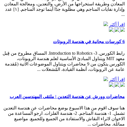
المعادن وطريقة استخراجها من الأرض، والتعدين، ومعالجة المعادن
وإدارة نفايات المناجم وهي مطلوبة جدًا أينما توجد المناجم. [١] عدد
...
اقرأ أكثر
6 كورسات مجانية في هندسة الروبوتات
رابط الكورس. 3- Introduction to Robotics. المساق مطروح من قِبل
معهد MIT ويتناول المبادئ الأساسية لعلم هندسة الروبوتات،
الكورس يتكون من 9 محاضرات ويتناول الموضوعات الاتية (مٌقدمة
عامة عن الروبوتات، أنظمة القيادة، المُشغلات ...
اقرأ أكثر
محاضرات وورش عن هندسة التعدين | ملتقى المهندسين العرب
هنا سوف اقوم من هذا الاسبوع بوضع محاضرات عن هندسة التعدين
تشمل. 1- هندسة المناجم. 2- هندسة الفلزات. ارجو المساعدة من
الاخوان لاثراء النقاش والاستفادة من الجميع وللجميع. مواضيع
مماثلة. محاضرات ...