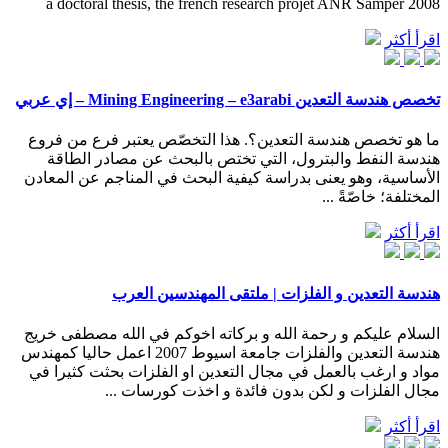
a doctoral thesis, the french research projet ANR Samper 2008
اقرأ أكثر
تخصص هندسة التعدين Mining Engineering – e3arabi – إي عربي
ما هو تخصص هندسة التعدين؟. هذا التخصّص يعتبر فرع من فروع
هندسة النفط والبترول، التي تختص بالبحث عن مصادر الطاقة
الأساسية، وهو يعنى بدراسة كيفية البحث في المناجم عن المعادن
المختلفة؛ خاصّةً ...
اقرأ أكثر
هندسة التعدين و الفلزات | ملتقى المهندسين العرب
السلام عليكم و رحمة الله و بركاته اخوكم في الله مصطفى خريج
هندسة التعدين والفلزات جامعة اسيوط 2007 اعمل حاليا كمهندس
مواد و ارغب بالعمل في مجال التعدين او الفلزات بحثت كثيرا في
مجال الفلزات و لكن بدون فائدة و اخذت كورسات ...
اقرأ أكثر