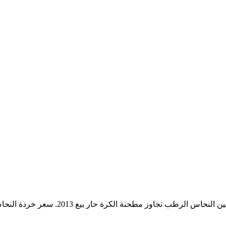
2. سعر خردة النحاس التنافسي والمربح - Alibaba - مركز مطحنة النحاس طحن ...