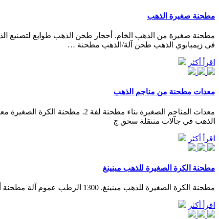
مطحنة صغيرة الذهب
في زيمبابوي الذهب طحن آلة/الذهب مطحنة …
اقرأ أكثر
معدات مطحنة من مناجم الذهب
الذهب في جآلات متنقلة سحق ج
اقرأ أكثر
مطحنة الكرة الصغيرة للذهب مينينغ
مطحنة الكرة الصغيرة للذهب مينينغ. 1300 الرطب عموم آلة مطحنة أو خلع للذهب Grinding, Hi,My Alibaba Message Center; Member prof
اقرأ أكثر