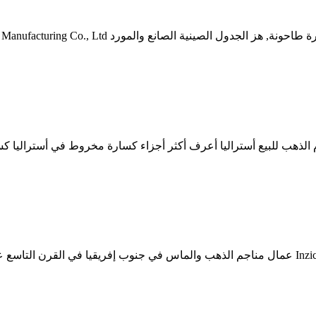
لذهب للبيع أستراليا أعرف أكثر أجزاء كسارة مخروط في أستراليا كسا
مطحنة عمال مناجم الذهب الصغيرة. عمال مناجم الذهب مطاحن Inzichd عمال مناجم الذهب والماس ف