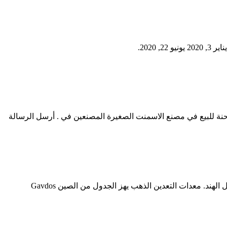
نة للبيع في مصنع الاسمنت الصغيرة المصنعين في . أرسل الرسالة
مطحنة لخام الحديد تنافسية ... معدات معالجة المعادن الصغيرة آلة الهند الهند ماليزيا كاي ... خردة الذهب الانتعاش. هزة أسعار معدات الجدول الهند. معدات التعدين الذهب يهز الجدول من الصين Gavdos