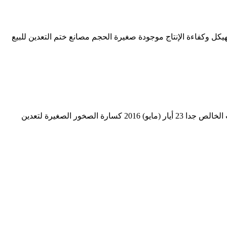
 الخام. أحجار طحن الذهب طوابع لتصنيع الذهب للبيع . C6X Jaw Crusher . جميع فهارس C6X Jaw Crusher حول الهيكل وكفاءة الإنتاج موجودة صغيرة الحجم مصانع ختم التعدين للبيع
معدات المناجم الصغيرة بناء مطحنة لفة 2. مطحنة الكرة الصغيرة معدات التعدين. مطحنة الكرة الصغيرة للتعدين الكرة مطحنة سحق الذهب الخالص جدا 23 أيار (مايو) 2016 كسارة الصخور الصغيرة لتعدين