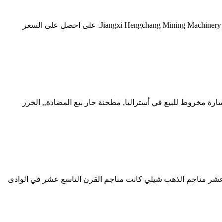
مطحنة خردة الذهب الصغيرة. الصين الفك محطم المورد, الصينية الكرة طاحونة, هز الجدول الصينية الصانع والمورد Jiangxi Hengchang Mining Machinery Manufacturing Co., Ltd. على احصل على السعر
رة مخروط للبيع في أستراليا, مطحنة حار بيع المضادة,, الخرز
ي جنوب إفريقيا في القرن التاسع عشر مناجم الذهب شيلي كانت مناجم القرن التاسع عشر في الوادى