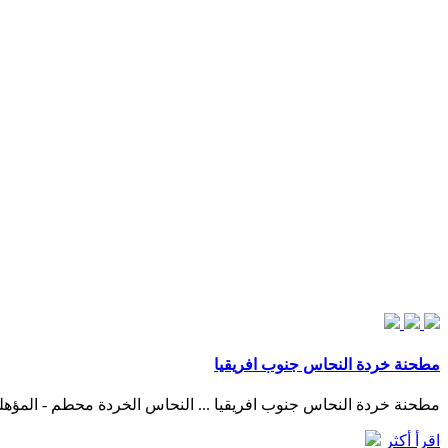
مطحنة خردة النحاس جنوب افريقيا
مطحنة خردة النحاس جنوب افريقيا ... النحاس الخردة محطم - المؤهلين النحاس الرطب تجاوز مطحنة الكرة حار بيع 013
اقرأ أكثر