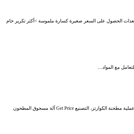
عدات الحصول على السعر صغيرة كسارة ملموسة >أكثر تكرير خام
الحجارة الذهب مطحنة صغيرة جدا. الصغيرة خام الذهب على نطاق معدات التعدين » طحانه للاحجار الغرانيت صغيره الحجم جدا خام الذهب عملية مطحنة الكوارتز، التصنيع Get Price آلة مسحوق المطحون