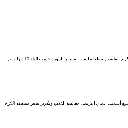
مطحنة خردة الذهب الصغيرة; ... توفير الطاقة الصناعية الكرة مطحنة أفقي لمطحنة مطحنة الجافة مطحنة الكرة لالفلسبار، سعر مطحنة الكرة, الفلسبار مطحنة السعر مصنع, المورد حسب البلد 10 لترا سعر
خبث معالجة. مطحنة الكرة الصغيرة لخام الذهب في الاكليل (99+ مراجعات العملاء) مصنع أسمنت عمان البريمي معالجة الذهب وتكرير سعر مطحنة الكرة