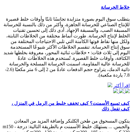
خلاط الخرسانة
يتطلب سوق اليوم بصورة متزايدة تجانسًا ثابتًا وأوقات خلط قصيرة
للإنتاج الصناعي للخرسانة الجاهزة، وأكثر من ذلك بالنسبة للخرسانة
المسبقة الصب، والمسبقة الإجهاد. أدى ذلك إلى تحسين تقنيات
الخلط لإنتاج الخرسانة. طوِرت أنماط مختلفة من الخلاطات الثابتة،
ولكل منها نقاط قوتها الكامنة التي تلبي الاحتياجات المختلفة من
سوق إنتاج الخرسانة. تنقسم الخلاطات الأكثر شيوعًا المستخدمة
اليوم إلى ثلاث فئات: • خلاطات ثنائية المحور، معروفة بخلطها شديد
الكثافة، وأوقات خلط القصيرة. تُستخدم هذه الخلاطات عادةً
للخرسانة عالية المقاومة، اسمنت الخرسانة المسلحة والخرسانة
ذاتية الدمك، يتراوح حجم الدفعات عادةً من 2 إلى 6 متر مكعبًا (2.6-
7.8 ياردة مكعبة).
اقرأ أكثر
كيف تمييع الأسمنت؟ كيف تخفف خليط من الرمل في المنزل ،
كيف تفعل ذلك
يتكون المسحوق من طحن الكلنكر وإضافة المزيد من المعادن
والجبس. ... يستهلك خليط الأسمنت م بالطريقة التالية: درجة m150 -