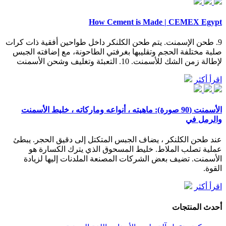
How Cement is Made | CEMEX Egypt
9. طحن الإسمنت. يتم طحن الكلنكر داخل طواحين أفقية ذات كرات
صلبة مختلفة الحجم وتقليبها بغرفتي الطاحونة، مع إضافته الجبس
لإطالة زمن الشك للأسمنت. 10. التعبئة وتغليف وشحن الأسمنت
اقرأ أكثر
الأسمنت (90 صورة): ماهيته ، أنواعه وماركاته ، خليط الأسمنت
والرمل في
عند طحن الكلنكر ، يضاف الجبس المتكتل إلى دقيق الحجر. يبطئ
عملية تصلب الملاط. خليط المسحوق الذي يترك الكسارة هو
الأسمنت. تضيف بعض الشركات المصنعة الملدنات إليها لزيادة
القوة.
اقرأ أكثر
أحدث المنتجات