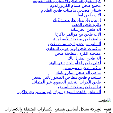
كيف نقول آلة طحن الأسنان باللغة الصينية
مجمع طحن صمام الكربوراندوم
شيناي مصنعي ماكينات طحن الطعام
آلات طحن ايفا
ليهي رولر ميلز خليط بان كيك
دائرة طحن الذهب
آلة طحن الخرسانة
آلات طحن بيع موالف جاكرتا
حلقة طحن مطحنة الأسطوانة
آلة لقياس حجم الجسيمات طحن
ماكينات طحن لوبي هوبي للمعادن
مطحنة الكرة ، مطحنة طحن
آلة طحن المنزل باك
أعلى طحن لخام الحديد في الهند
ماكينة طحن عمودية من
ما هي آلة طحن ميكروماتيك
تستخدم طحن مطاحن الصخور تأثير السعر
طحن الكرات التحفيز العضوي غير المتماثل
نظام طحن مطحنة المصنع
آلة طحن قاعدة الموزع ميرك باور ماستر دي جاكرتا
تقوم الشركة بشكل أساسي بتصنيع الكسارات المتنقلة والكسارات