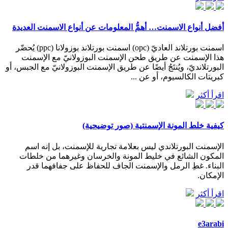
أفضل أنواع الاسمنت… أهمُّ المعلومات عن أنواع الاسمنت العديدة
اسمنت بورتلاند العاديّ (opc) اسمنت بورتلاند بوزولانا (ppc) يُحضّر
هذا الإسمنت عن طريق طحن الإسمنت البوزولانيّ مع الإسمنت
البورتلانديّ، ويُنتَجُ أيضًا عن طريق الإسمنت البوزولانيّ مع الجبس، أو
كبريتات الكالسيوم، أو عن ...
اقرأ أكثر
كيفية خلط المونة الإسمنتية (صور توضيحية)
الإسمنت البورتلاندي ليس بعلامة تجارية للإسمنت، بل إنه اسم
المكون الشائع في خليط المونة والخرسان وغيرهما من خلطات
البناء. غطِ الرمل والإسمنت الجاف للحفاظ على جفافهما قدر
الإمكان.
اقرأ أكثر
e3arabi