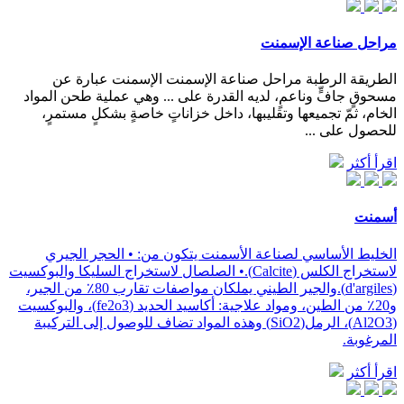
مراحل صناعة الإسمنت
الطريقة الرطبة مراحل صناعة الإسمنت الإسمنت عبارة عن
مسحوقٍ جافٍّ وناعمٍ، لديه القدرة على ... وهي عملية طحن المواد
الخام، ثمّ تجميعها وتقليبها، داخل خزاناتٍ خاصةٍ بشكلٍ مستمرٍ،
للحصول على ...
اقرأ أكثر
أسمنت
الخليط الأساسي لصناعة الأسمنت يتكون من: • الحجر الجيري
لاستخراج الكلس (Calcite).• الصلصال لاستخراج السليكا والبوكسيت
(d'argiles).والجير الطيني يملكان مواصفات تقارب 80٪ من الجير،
و20٪ من الطين، ومواد علاجية: أكاسيد الحديد (fe2o3)، والبوكسيت
(Al2O3)، الرمل(SiO2) وهذه المواد تضاف للوصول إلى التركيبة
المرغوبة.
اقرأ أكثر