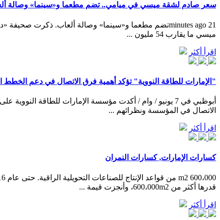
سعر صادم لشقة ميسي في ميامي.. تضم مطعما و«سينما» وصالة أل
ميسي ما يقارب 54 مليون ...
اقرأ أكثر
"الإمارات للطاقة النووية" تؤكد أهمية فرق الاتصال في دعم الخطط ال
أبوظبي في 7 يونيو / وام / أكدت مؤسسة الإمارات للطاقة ال
الاتصال في المؤسسة ونظرائهم ...
اقرأ أكثر
كسارات الإمارات, كسارات النمران
قدرها أكثر من 600،000m2، وأنجزت قيمة ...
اقرأ أكثر