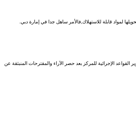
حويلها لمواد قابلة للاستهلاك,فالأمر ساهل جدا في إمارة دبي.
ركز الإمارات للتحكيم الرياضي اجتماعاتها الدورية التي امتدت لنحو 7 أشهر للعمل على تطوير القواعد الإجرائية للمركز بعد حصر الآراء والمقترحات المنبثقة عن