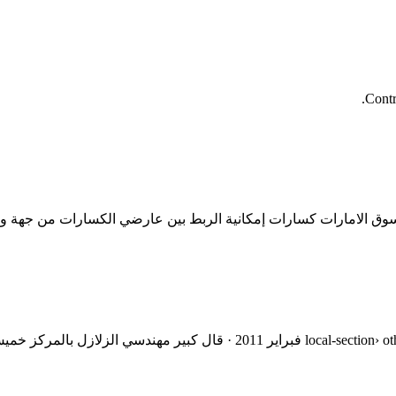
Contr
وق الامارات كسارات إمكانية الربط بين عارضي الكسارات من جهة و
"الأرصاد": الصدوع أو الصدوع التي خلفتها الزلازل في الحويلات ›ection› other25