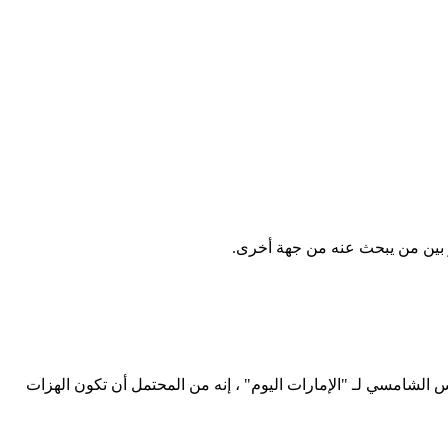
 بين من يبحث عنه من جهة أخرى.
local-s فبراير 2011 · قال كبير مهندسي الزلازل بالمركز خميس الشامسي لـ "الإمارات اليوم" ، إنه من المحتمل أن تكون الهزات