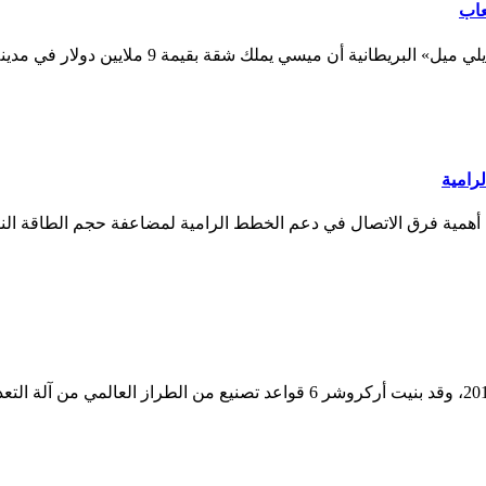
عاب
21 minutes agoتضم مطعما و«سينما» وصالة ألعاب. 
رامية
نووية على أهمية فرق الاتصال في دعم الخطط الرامية لمضاعفة حجم الطاقة ا
600،000 m2 من قواعد الإنتاج للصناعات التحويلية الراقية. حتى عام 2016، وقد بن