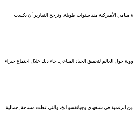
ذكرت صحيفة «ديلي ميل» البريطانية أن ميسي يملك شقة بقيمة 9 ملايين دولار في مدينة ميامي الأميركية منذ سنوات طويلة. وترجح التقارير أن يكسب
لنووية حول العالم لتحقيق الحياد المناخي. جاء ذلك خلال اجتماع خبراء
يت أركروشر 6 قواعد تصنيع من الطراز العالمي من آلة التعدين الرقمية في شنغهاي وجيانغسو الخ، والتي غطت مساحة إجمالية