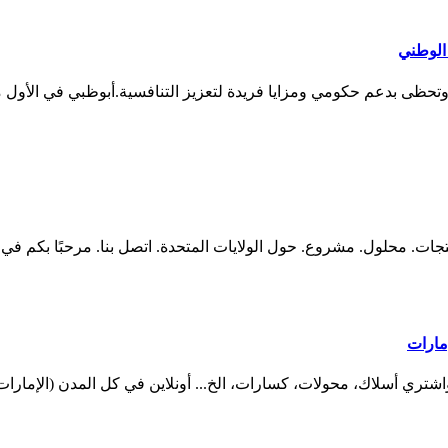
الوطني
حظى بدعم حكومي ومزايا فريدة لتعزيز التنافسية.أبوظبي في الأول من ي
ول. مشروع. حول الولايات المتحدة. اتصل بنا. مرحبًا بكم في شنغهاي. شركة er
مارات
ي أسلاك، محولات، كسارات، الخ... أونلاين في كل المدن (الإمارات)، الإمارات