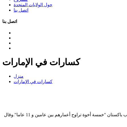
حول الولايات المتحدة
اتصل بنا
اتصل بنا
كسارات في الإمارات
منزل
كسارات في الإمارات
22 hours agoإسلام آباد في 11 يونيو/ وام / لقي 27 شخصا حتفهم جراء الأمطار الغزيرة التي تبعتها رياح عاتية بينهم ثمانية أطفال في شمال غرب باكستان "خمسة أخوة تراوح أعمارهم بين عامين و 11 عاما".وقال