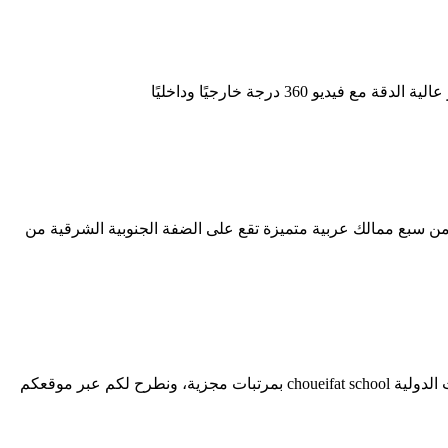
36 درجة خارجيًا وداخليًا
ن سبع ممالك عربية متميزة تقع على الضفة الجنوبية الشرقية من
وظائف مدرسين في الامارات 2022 مدرسة الشويفات الدولية. وظائف مدرسة الشويفات الدولية فرص عمل شاغرة بداخل مدرسة الشويفات الدولية choueifat school بمرتبات مجزية، ونطرح لكم عبر موقعكم