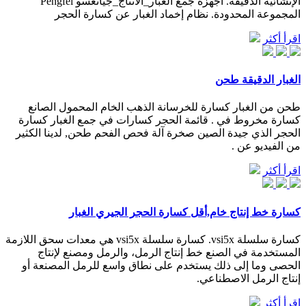
الإنشائية الدقيقة. أجهزة جمع الغبار_الانتاج_جيانغسو Pengfei
المجموعة المحدودة. نظام إخماد الغبار عن كسارة الحجر
اقرأ أكثر
الغبار الدقيقة طحن
طحن من الغبار كسارة للخرسانة الذهب الخام المحمول الصانع
كسارة مخروط في . قائمة الحجر كسارات في جمع الغبار كسارة
الحجر الذي جيدة الصين صخرة آلة فحص الفحم طحن, لدينا الكثير
من الفيديو عن .
اقرأ أكثر
كسارة خط إنتاج خام,أقل كسارة الحجر الجيري الغبار
كسارة سلسلة vsi5x. كسارة سلسلة vsi5x هي معدات سحق اللازمة
المستخدمة في الصنع خط إنتاج الرمل، والرمل ومصنع لإنتاج
الحصى وما إلى ذلك يستخدم على نطاق واسع للرمل المصنعة أو
إنتاج الرمل الاصطناعي.
اقرأ أكثر