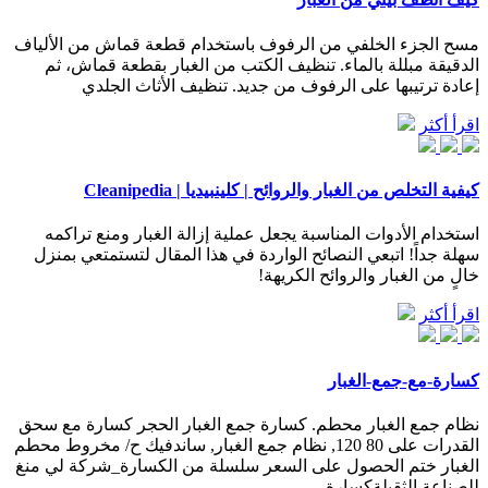
مسح الجزء الخلفي من الرفوف باستخدام قطعة قماش من الألياف
الدقيقة مبللة بالماء. تنظيف الكتب من الغبار بقطعة قماش، ثم
إعادة ترتيبها على الرفوف من جديد. تنظيف الأثاث الجلدي
اقرأ أكثر
كيفية التخلص من الغبار والروائح | كلينبيديا | Cleanipedia
استخدام الأدوات المناسبة يجعل عملية إزالة الغبار ومنع تراكمه
سهلة جداً! اتبعي النصائح الواردة في هذا المقال لتستمتعي بمنزل
خالٍ من الغبار والروائح الكريهة!
اقرأ أكثر
كسارة-مع-جمع-الغبار
نظام جمع الغبار محطم. كسارة جمع الغبار الحجر كسارة مع سحق
القدرات على 80 120, نظام جمع الغبار, ساندفيك ح/ مخروط محطم
الغبار ختم الحصول على السعر سلسلة من الكسارة_شركة لي منغ
للصناعة الثقيلةكسارة