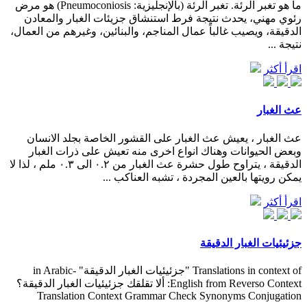
ما هو تغبر الرئة. تغبر الرئة (بالإنجليزية: Pneumoconiosis) هو مرض
رئوي مهني، يحدث نتيجة فرط استنشاق جزيئات الغبار والمعادن
الدقيقة، ويصيب غالباً عمال المناجم، والبنائين، وغيرهم من العمال،
نتيجة ...
اقرأ أكثر
عث الغبار
عث الغبار ، يعيش عث الغبار على القشور الخاصة بجلد الانسان
وبعض الحيوانات وهناك انواع اخرى منه تعيش على ذرات الغبار
الدقيقة ، يتراوح طول حشرة عث الغبار من ٠.٢ الى ٠.٣ ملم ، لذا لا
يمكن رويتها بالعين المجردة ، تشبه العناكب ...
اقرأ أكثر
جزئيئيات الغبار الدقيقة
Translations in context of "جزئيئيات الغبار الدقيقة" in Arabic-
English from Reverso Context: ألا تقلقك جزئيئيات الغبار الدقيقة؟
Translation Context Grammar Check Synonyms Conjugation