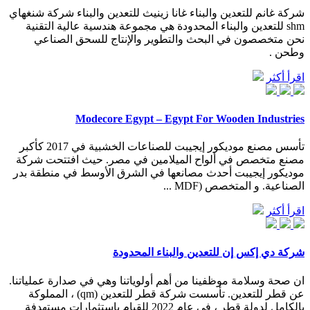
شركة غانم للتعدين والبناء غانا زينيث للتعدين والبناء شركة شنغهاي
shm للتعدين والبناء المحدودة هي مجموعة هندسية عالية التقنية
نحن متخصصون في البحث والتطوير والإنتاج للسحق الصناعي
وطحن .
اقرأ أكثر
Modecore Egypt – Egypt For Wooden Industries
تأسس مصنع موديكور إيجيبت للصناعات الخشبية في 2017 كأكبر
مصنع متخصص في ألواح الميلامين في مصر. حيث افتتحت شركة
موديكور إيجيبت أحدث مصانعها في الشرق الأوسط في منطقة بدر
الصناعية. و المتخصص (MDF ...
اقرأ أكثر
شركة دي إكس إن للتعدين والبناء المحدودة
ان صحة وسلامة موظفينا من أهم أولوياتنا وهي في صدارة عملياتنا.
عن قطر للتعدين. تأسست شركة قطر للتعدين (qm) ، المملوكة
بالكامل لدولة قطر ، في عام 2022 للقيام باستثمارات مستهدفة