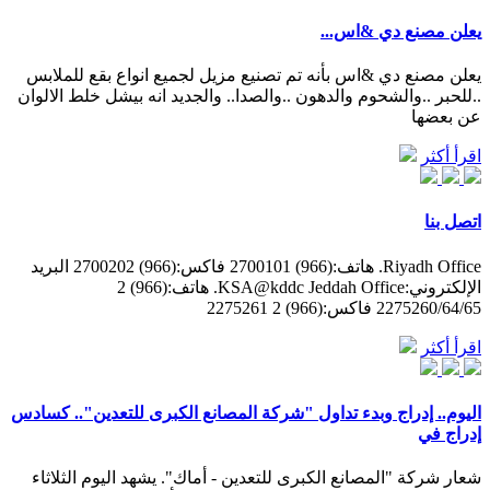
‫يعلن مصنع دي &اس...
يعلن مصنع دي &اس بأنه تم تصنيع مزيل لجميع انواع بقع للملابس
..للحبر ..والشحوم والدهون ..والصدا.. والجديد انه بيشل خلط الالوان
عن بعضها
اقرأ أكثر
اتصل بنا
Riyadh Office. هاتف:(966) 2700101 فاكس:(966) 2700202 البريد
الإلكتروني:KSA@kddc Jeddah Office. هاتف:(966) 2
2275260/64/65 فاكس:(966) 2 2275261
اقرأ أكثر
اليوم.. إدراج وبدء تداول "شركة المصانع الكبرى للتعدين".. كسادس
إدراج في
شعار شركة "المصانع الكبرى للتعدين - أماك". يشهد اليوم الثلاثاء