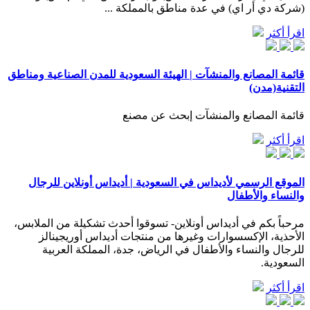
(شركة دي أر اي) في عدة مناطق بالمملكة ...
اقرأ أكثر
قائمة المصانع والمنشآت | الهيئة السعودية للمدن الصناعية ومناطق
التقنية(مدن)
قائمة المصانع والمنشآت إبحث عن مصنع
اقرأ أكثر
الموقع الرسمي لأديداس في السعودية | أديداس أونلاين للرجال
والنساء والأطفال
مرحباً بكم في أديداس أونلاين- تسوقوا أحدث تشكيلة من الملابس،
الأحذية، الإكسسوارات وغيرها من منتجات أديداس أوريجينالز
للرجال والنساء والأطفال في الرياض، جدة، المملكة العربية
السعودية.
اقرأ أكثر