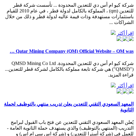
شركة كيو ام أس دي للتعدين المحدودة ... تأسست شركة قطر
للتعدين (qm) ، المملوكة بالكامل لدولة قطر ، في عام 2010 للقيام
باستثمارات مستهدفة وذات قيمة عاليه لدولة قطر و ذلك من خلال
الشراكات ...
اقرأ أكثر
Qatar Mining Company (QM) Official Website – QM was …
شركة كيو ام أس دي للتعدين المحدودة. QMSD Mining Co Ltd
("QMSD") هي شركة تابعة مملوكة بالكامل لشركة قطر للتعدين...
قراءة المزيد.
اقرأ أكثر
المعهد السعودي التقني للتعدين يعلن تدريب منتهي بالتوظيف لحملة
الثانوية
يُعلن المعهد السعودي التقني للتعدين عن فتح باب القبول لبرامج
التدريب (المنتهي بالتوظيف) والذي يستهدف حملة الثانوية العامة -
للعمل في (شركة أسترا للتعدين) و (شركة اس سي ام اس) و