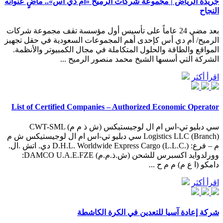
جريدة الرياض | مجموعة شركات الرميح «أم دي أس».. ماضٍ عنوانه
النجاح
بعد مضي 24 عاماً على تأسيس أول مؤسسة تقف مجموعة شركات
الرميح/ أم دي أس كإحدى أهم المجموعات السعودية في حقل تجهيز
المواقع والطاقة والحلول المتكاملة في مجال الكمبيوتر والأنظمة.
الشركة التي أسسها الشيخ محمد منصور الرميح ...
اقرأ أكثر
List of Certified Companies – Authorized Economic Operator
سي دبليو تي-اس ام ال لوجيستيكس (ش ذ م م) CWT-SML
Logistics LLC (Branch) سي دبليو تي-اس ام ال لوجيستيكس ش م
م – فرع: D.H.L. Worldwide Express Cargo (L.L.C.) دي. اتش .ال.
وورلدوايد اكسبرس للشحن (ش.ذ.م.م) DAMCO U.A.E.FZE:
دامكو (ا ع م) م م ح ...
اقرأ أكثر
شركة إعادة آسيا للتعدين في الكرة الكاشطة