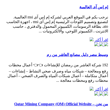
إم إس آى العالمية
نرحب بكم في الموقع العربي لشركه إم إس آى msi العالمية.
لتصنيع وتصميم اللوحات الرئيسية إم إس آى msi ، اجهزة الحاسب
aio، بطاقة الرسومات، الكمبيوتر المحمول والدفتري ، حاسب
الانترنت ، الكمبيوتر اللوحي، والالكترونيات ...
اقرأ أكثر
وسيط مصر دليل مصانع العاشر من رم
192 شركة العاشر من رمضان للإنشاءات 👈👈 أعمال محطات
رفع ومعالجة – شبكات مياه وصرف صحي النشاط – إنشاءات –
أعمال متكاملة – أعمال شبكات المياه والصرف الصحي – أعمال
محطات رفع ومحطات معالجة ...
اقرأ أكثر
من نحن – Qatar Mining Company (QM) Official Website