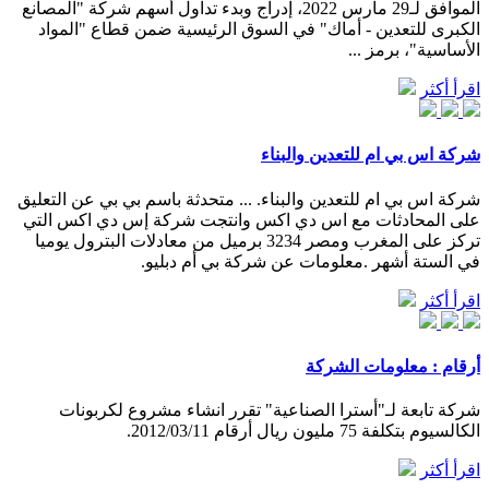
الموافق لـ29 مارس 2022، إدراج وبدء تداول أسهم شركة "المصانع
الكبرى للتعدين - أماك" في السوق الرئيسية ضمن قطاع "المواد
الأساسية"، برمز ...
اقرأ أكثر
شركة اس بي ام للتعدين والبناء
شركة اس بي ام للتعدين والبناء. ... متحدثة باسم بي بي عن التعليق
على المحادثات مع اس دي اكس وانتجت شركة إس دي اكس التي
تركز على المغرب ومصر 3234 برميل من معادلات البترول يوميا
في الستة أشهر .معلومات عن شركة بي أم دبليو.
اقرأ أكثر
أرقام : معلومات الشركة
شركة تابعة لـ"أسترا الصناعية" تقرر انشاء مشروع لكربونات
الكالسيوم بتكلفة 75 مليون ريال‬ أرقام 2012/03/11.
اقرأ أكثر