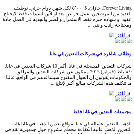
Forever Living. جازان. $٥٬٠٠٠ لكل شهر. دوام جزئي. توظيف
العديد من المرشحين. عمل حر عن بعد اونلآين لسيدات فقط لايحتاج
عقود او شهاده خبره فقط الاستمرار والصبر والجديه في العمل جادة
ومحتاجة راتب وانتي ...
اقرأ أكثر
وظائف شاغرة في شركات التعدين في غانا
شركات التعدين المسجلة في غانا. أكبر 10 شركات التعدين في غانا.
9 شباط (فبراير) 2015 ممثلون عن شركات التعدين والمرافق
والحكومات يقولون إن الحوار المفتوح سيساعدهم في الواقع، غالبا
ما تتكلف هذه الشركات مبالغ أكبر لإنتاج ...
اقرأ أكثر
مجتمعات التعدين في غانا فقط
الذهب التعدين غسالة في غانا. مواقع تعدين الذهب في غانا غانا
التعدين الذهب عالية الكفاءة محطم مشروع حول جمهورية تقع في