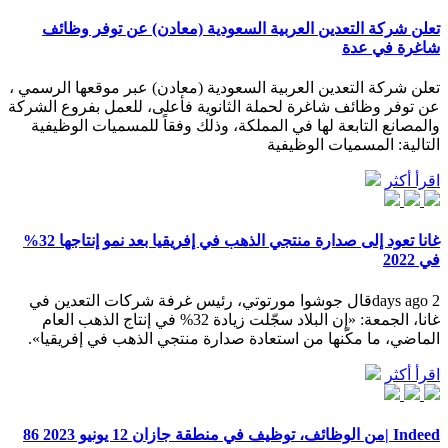
تعلن شركة التعدين العربية السعودية (معادن) عن توفر وظائف
شاغرة في عدة
تعلن شركة التعدين العربية السعودية (معادن) عبر موقعها الرسمي ،
عن توفر وظائف شاغرة لحملة الثانوية فأعلى، للعمل بفروع الشركة
والمصانع التابعة لها في المملكة، وذلك وفقاً للمسميات الوظيفية
التالية: المسميات الوظيفية
اقرأ أكثر
غانا تعود إلى صدارة منتجي الذهب في إفريقيا بعد نمو إنتاجها 32%
في 2022
2 days agoقال جوشوا مورتوتي، رئيس غرفة شركات التعدين في
غانا، الجمعة: «إن البلاد سجّلت زيادة 32% في إنتاج الذهب العام
الماضي، ما مكّنها من استعادة صدارة منتجي الذهب في إفريقيا».
اقرأ أكثر
‪86 من الوظائف، توظيف في منطقة جازان 12 يونيو 2023| Indeed‫